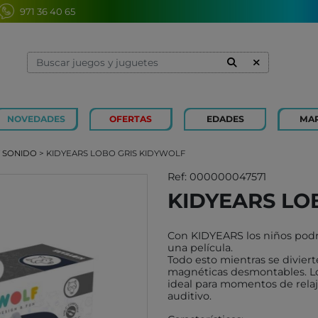
971 36 40 65
NOVEDADES
OFERTAS
EDADES
MA
1 Y 2 AÑOS
MINILAND
3 Y 4 
SOUZA
Y SONIDO
> KIDYEARS LOBO GRIS KIDYWOLF
7 Y 8 AÑOS
MERCURIO
9 Y 10
AZETA
Ref: 000000047571
KIDYEARS LO
JUGUETES CAYRO
PETIT
OLI&CAROL
MOULI
Con KIDYEARS los niños podr
LUDI
RODA
una película.
Todo esto mientras se divierte
LONDJI
SCHLE
magnéticas desmontables. L
ideal para momentos de relaj
TRIXIE
JUEG
auditivo.
MAGNA-TILES
XOCOL