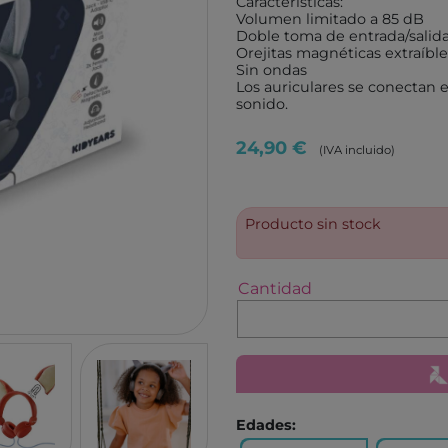
Características:
TUTETE
GIIKER
Volumen limitado a 85 dB
Doble toma de entrada/salid
KALOO
IMANI
Orejitas magnéticas extraíble
Sin ondas
HOPPSTAR
KOCO
Los auriculares se conectan e
sonido.
LALARMA
4M
BELEDUC
EUREK
24,90 €
(IVA incluido)
LITTLE DUTCH
TENDE
EGMONT TOYS
MELI
Producto sin stock
MOSES
ROCK
BRAINBOX
ASTR
Cantidad
MICRO
GLOB
BRIO
DEVIR
IZIPIZI
THINK
RATATAM
B.BOX
ASMODEE
DIAMO
Edades: