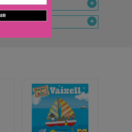
ELBURG INTERNATIONAL
STORM TOYS
IR
N
A
STER
D MOOD
I
-BOOM
RING
E LA GIRAFE
O