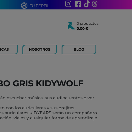
TU PERFIL
0 productos
0,00 €
Total:
0,00 €
Ver cesta
RCAS
NOSOTROS
BLOG
AÑOS
 FOR KIDS
 AÑOS
 LIBROS Y PAPELERIA
BO GRIS KIDYWOLF
 BOUM
N ROTY
án escuchar música, sus audiocuentos o ver
TOYS
n con los auriculares y sus orejitas
ICH
os auriculares KIDYEARS serán un compañero
ación, viajes y cualquier forma de aprendizaje
ACONMIGO
ATI LLIBRES