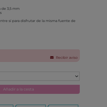
a de 3,5 mm
X
s
ntre sí para disfrutar de la misma fuente de
AKIDS
RLEAF-MENTARI
AHULA
Recibir aviso
UP
BER
FUN
Añadir a la cesta
ND DOTZ