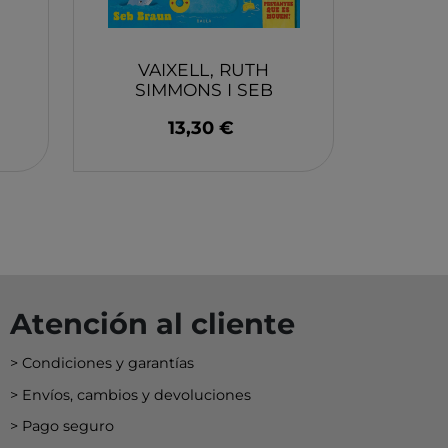
EY
BA
N
VAIXELL, RUTH
SIMMONS I SEB
BRAUN
13,30 €
O
MERI
Atención al cliente
Condiciones y garantías
Envíos, cambios y devoluciones
Pago seguro