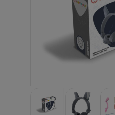
LA NINA
JANOD
FALOMIR JUEGOS
RUBENSBARN
LUDILO
WORLDBRANDS
GOKI
RAVENSBURGER
MOMIJI
SCOOT AND RIDE
ATOMO GAMES
BABY EINSTEIN
DEN GODA FEN
DEPESCHE