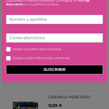
Suscríbete a nuestra newsletter y consigue un
10% de
JUEGO SPIN & CHILL
descuento
en tu primera compra
MINILAND
14,90 €
Nombre y apellidos
Correo electrónico
Acepto la
política de privacidad
RUMMICLASSIC METAL BOX
Acepto recibir información comercial
TRAVEL CAYRO
15,90 €
SUSCRIBIR
CABANGA MERCURIO
12,95 €