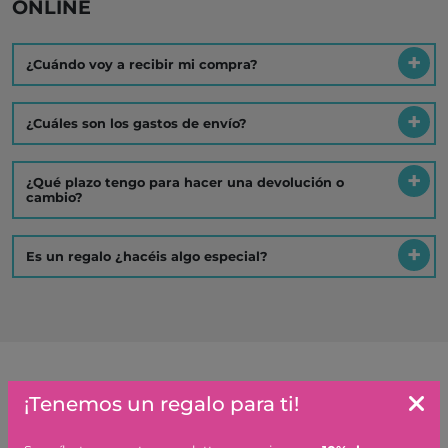
ONLINE
¿Cuándo voy a recibir mi compra?
¿Cuáles son los gastos de envío?
¿Qué plazo tengo para hacer una devolución o
cambio?
Es un regalo ¿hacéis algo especial?
Artículos similares o que combinan
¡Tenemos un regalo para ti!