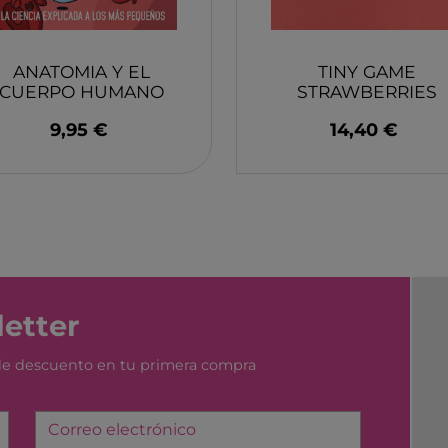
YUMBOX
MONK
SWIM ESSENTIAL
WABO
PIXOWORLD
CITRO
ANATOMIA Y EL
TINY GAME
CUERPO HUMANO
STRAWBERRIES
TROMPICAR JOCS
BIECO
(FUTUROS GENIOS)
LONDJI
9,95 €
14,40 €
CHILLY´S
DJEC
GREAT PRETENDERS
HABA
LILLIPUTIENS
MERI 
etter
 de descuento en tu primera compra
Correo electrónico