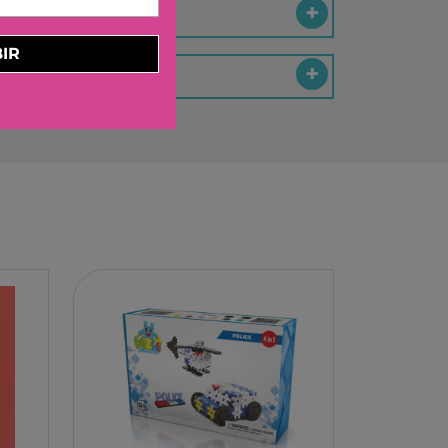
ELBURG INTERNATIONAL
STORM TOYS
IR
N
A
STER
D MOOD
I
-BOOM
RING
E LA GIRAFE
O