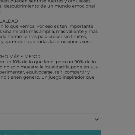
bién pueden sentirse fuertes y orgullosas,
 el descubrimiento de un mundo emocional
.
X
IGUALDAD
n lo que vemos. Por eso es tan importante
jos una mirada más amplia, más valiente y más
inda herramientas para crecer sin límites,
es y aprender que todas las emociones son
AKIDS
RLEAF-MENTARI
CHO MÁS Y MEJOR
dan un 10% de lo que leen, pero un 90% de lo
o no solo muestra la igualdad: la pone en sus
AHULA
erimentar, equivocarse, reír, compartir y
 no tienen género. Un juego inspirador que
UP
BER
FUN
ND DOTZ