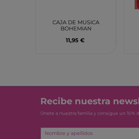
MONBENTO
TOSSIT
FIDGIX
CAJA DE MUSICA
BOHEMIAN
DOCK & BAY
RHAPSODY - QUEEN
11,95 €
B TOYS
PROTOCOL
GRAPAT
LEGO
Recibe nuestra newsl
Únete a nuestra familia y consigue un 10%
Nombre y apellidos