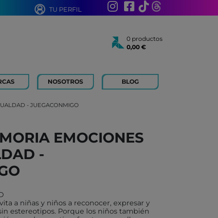
TU PERFIL
0 productos
0,00 €
Total:
0,00 €
Ver cesta
RCAS
NOSOTROS
BLOG
AÑOS
 FOR KIDS
GUALDAD - JUEGACONMIGO
 AÑOS
 LIBROS Y PAPELERIA
EMORIA EMOCIONES
 BOUM
LDAD -
N ROTY
TOYS
GO
ICH
AD
ACONMIGO
ta a niñas y niños a reconocer, expresar y
n estereotipos. Porque los niños también
ATI LLIBRES