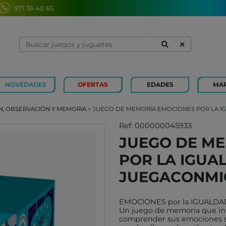
971 36 40 65
NOVEDADES
OFERTAS
EDADES
MA
1 Y 2 AÑOS
MINILAND
3 Y 4 
SOUZA
N, OBSERVACIÓN Y MEMORIA
> JUEGO DE MEMORIA EMOCIONES POR LA I
7 Y 8 AÑOS
MERCURIO
9 Y 10
AZETA
Ref: 000000045933
JUEGO DE M
JUGUETES CAYRO
PETIT
POR LA IGUA
OLI&CAROL
MOULI
LUDI
RODA
JUEGACONMI
LONDJI
SCHLE
EMOCIONES por la IGUALD
TRIXIE
JUEG
Un juego de memoria que invi
MAGNA-TILES
comprender sus emociones si
XOCOL