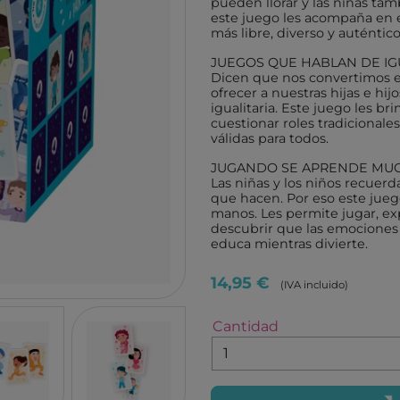
pueden llorar y las niñas tam
TUTETE
GIIKER
este juego les acompaña en
más libre, diverso y auténtico
KALOO
IMANI
JUEGOS QUE HABLAN DE 
HOPPSTAR
KOCO
Dicen que nos convertimos e
ofrecer a nuestras hijas e hi
LALARMA
4M
igualitaria. Este juego les br
cuestionar roles tradicional
BELEDUC
EUREK
válidas para todos.
LITTLE DUTCH
TENDE
JUGANDO SE APRENDE MU
EGMONT TOYS
MELI
Las niñas y los niños recuer
que hacen. Por eso este jueg
MOSES
ROCK
manos. Les permite jugar, exp
descubrir que las emociones
BRAINBOX
ASTR
educa mientras divierte.
MICRO
GLOB
14,95 €
(IVA incluido)
BRIO
DEVIR
IZIPIZI
THINK
Cantidad
RATATAM
B.BOX
ASMODEE
DIAMO