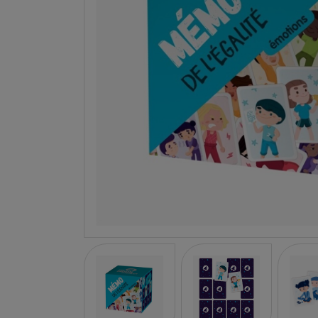
LA NINA
JANOD
FALOMIR JUEGOS
RUBENSBARN
LUDILO
WORLDBRANDS
GOKI
RAVENSBURGER
MOMIJI
SCOOT AND RIDE
ATOMO GAMES
BABY EINSTEIN
DEN GODA FEN
DEPESCHE