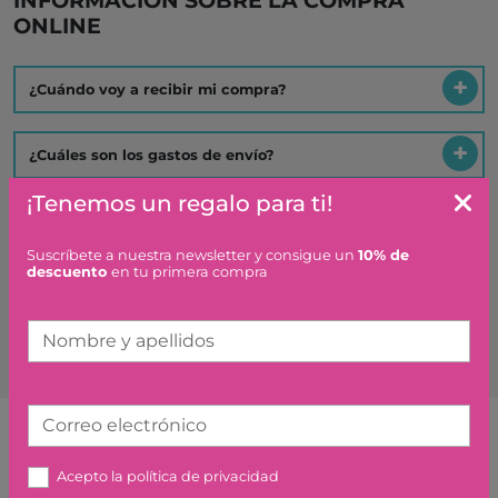
ONLINE
¿Cuándo voy a recibir mi compra?
¿Cuáles son los gastos de envío?
¡Tenemos un regalo para ti!
¿Qué plazo tengo para hacer una devolución o
cambio?
Suscríbete a nuestra newsletter y consigue un
10% de
descuento
en tu primera compra
Es un regalo ¿hacéis algo especial?
Nombre y apellidos
Correo electrónico
Artículos similares o que combinan
Acepto la
política de privacidad