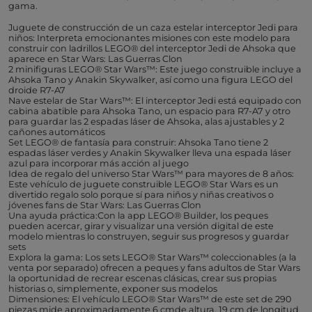
gama.
Juguete de construcción de un caza estelar interceptor Jedi para
niños: Interpreta emocionantes misiones con este modelo para
construir con ladrillos LEGO® del interceptor Jedi de Ahsoka que
aparece en Star Wars: Las Guerras Clon
2 minifiguras LEGO® Star Wars™: Este juego construible incluye a
Ahsoka Tano y Anakin Skywalker, así como una figura LEGO del
droide R7-A7
Nave estelar de Star Wars™: El interceptor Jedi está equipado con
cabina abatible para Ahsoka Tano, un espacio para R7-A7 y otro
para guardar las 2 espadas láser de Ahsoka, alas ajustables y 2
cañones automáticos
Set LEGO® de fantasía para construir: Ahsoka Tano tiene 2
espadas láser verdes y Anakin Skywalker lleva una espada láser
azul para incorporar más acción al juego
Idea de regalo del universo Star Wars™ para mayores de 8 años:
Este vehículo de juguete construible LEGO® Star Wars es un
divertido regalo solo porque sí para niños y niñas creativos o
jóvenes fans de Star Wars: Las Guerras Clon
Una ayuda práctica:Con la app LEGO® Builder, los peques
pueden acercar, girar y visualizar una versión digital de este
modelo mientras lo construyen, seguir sus progresos y guardar
sets
Explora la gama: Los sets LEGO® Star Wars™ coleccionables (a la
venta por separado) ofrecen a peques y fans adultos de Star Wars
la oportunidad de recrear escenas clásicas, crear sus propias
historias o, simplemente, exponer sus modelos
Dimensiones: El vehículo LEGO® Star Wars™ de este set de 290
piezas mide aproximadamente 6 cmde altura, 19 cm de longitud