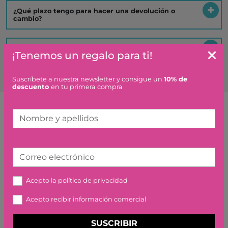
¿Qué plazo tengo para hacer una devolución o
cambio?
Es un regalo ¿hacéis algo especial?
¡Tenemos un regalo para ti!
Suscríbete a nuestra newsletter y consigue un
10% de
descuento
en tu primera compra
Nombre y apellidos
Artículos similares o que combinan
SILLA DE MONTAR
Correo electrónico
CABALLOS ASTRUP
27,95 €
Acepto la
política de privacidad
Acepto recibir información comercial
SUSCRIBIR