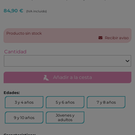
84,90 €
(IVA incluido)
Producto sin stock
Recibir aviso
Cantidad
Añadir a la cesta
Edades:
3 y 4 años
5 y 6 años
7 y 8 años
Jóvenes y
9 y 10 años
adultos