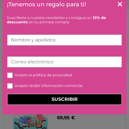
¡Tenemos un regalo para ti!
Suscríbete a nuestra newsletter y consigue un
10% de
descuento
en tu primera compra
Artículos similares o que combinan
Nombre y apellidos
MAGNA-T FIRE RESCUE SET
27 PCS. JUEGACONMIGO
49,95 €
Correo electrónico
Acepto la
política de privacidad
Acepto recibir información comercial
SUSCRIBIR
IMANIX TOBOGAN 70
PIEZAS
69,95 €