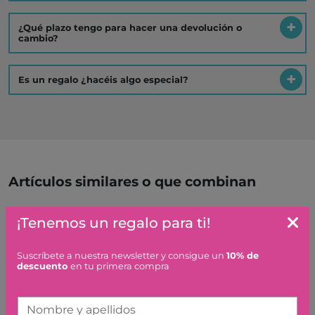
¿Qué plazo tengo para hacer una devolución o
cambio?
Es un regalo ¿hacéis algo especial?
Artículos similares o que combinan
¡Tenemos un regalo para ti!
YEGUA UNICORNIO
MELOCOTON SCHLEICH
Suscríbete a nuestra newsletter y consigue un
10% de
14,99 €
descuento
en tu primera compra
Nombre y apellidos