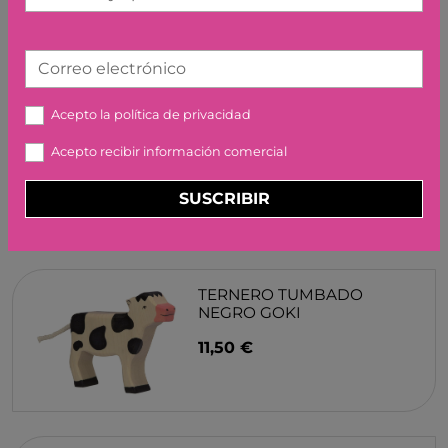
Correo electrónico
MUÑECA HAZEL RUBENS
O
ECOBUDS RUBENSBARN
Acepto la
política de privacidad
34,90 €
49,90 €
Acepto recibir información comercial
SUSCRIBIR
TERNERO TUMBADO
NEGRO GOKI
11,50 €