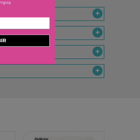
ompra
ELBURG INTERNATIONAL
STORM TOYS
N
A
IR
STER
D MOOD
I
-BOOM
RING
E LA GIRAFE
O