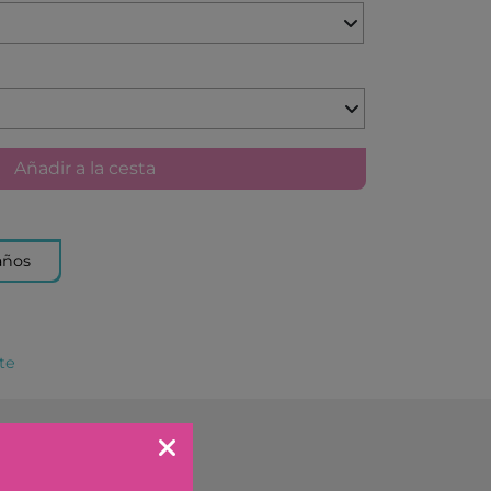
KA BY TUTETE
LAND
IER
U TOYS
ELECTION
Añadir a la cesta
OU
 DAY
S
años
DO
EL
te
OS CON VALORES
LA
LERA
LLIBRES