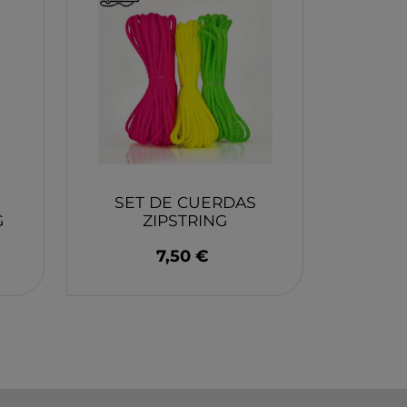
EY
BA
N
O
MERI
SET DE CUERDAS
G
ZIPSTRING
7,50 €