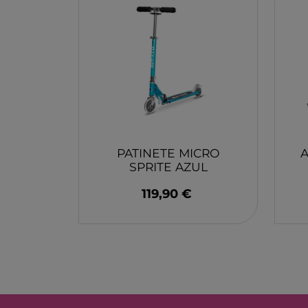
MONBENTO
TOSSIT
FIDGIX
DOCK & BAY
B TOYS
GRAPAT
LEGO
PATINETE MICRO
SPRITE AZUL
OCEANO LED
119,90 €