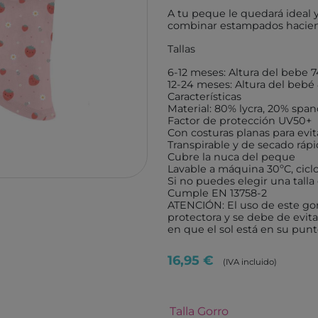
TUTETE
GIIKER
A tu peque le quedará ideal 
combinar estampados hacien
KALOO
IMANI
Tallas
HOPPSTAR
KOCO
6-12 meses: Altura del bebe 
LALARMA
4M
12-24 meses: Altura del bebé
Características
BELEDUC
EUREK
Material: 80% lycra, 20% spa
Factor de protección UV50+
LITTLE DUTCH
TENDE
Con costuras planas para evita
EGMONT TOYS
MELI
Transpirable y de secado ráp
Cubre la nuca del peque
MOSES
ROCK
Lavable a máquina 30ºC, cicl
Si no puedes elegir una talla
BRAINBOX
ASTR
Cumple EN 13758-2
ATENCIÓN: El uso de este gor
MICRO
GLOB
protectora y se debe de evitar
en que el sol está en su pun
BRIO
DEVIR
IZIPIZI
THINK
16,95 €
(IVA incluido)
RATATAM
B.BOX
ASMODEE
DIAMO
Talla Gorro