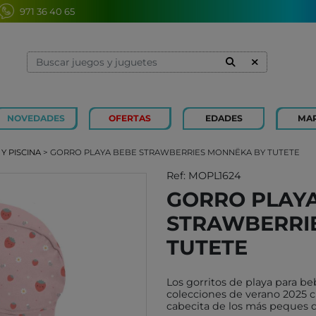
971 36 40 65
NOVEDADES
OFERTAS
EDADES
MA
1 Y 2 AÑOS
MINILAND
3 Y 4 
SOUZA
Y PISCINA
> GORRO PLAYA BEBE STRAWBERRIES MONNËKA BY TUTETE
7 Y 8 AÑOS
MERCURIO
9 Y 10
AZETA
Ref: MOPL1624
GORRO PLAY
JUGUETES CAYRO
PETIT
STRAWBERRI
OLI&CAROL
MOULI
LUDI
RODA
TUTETE
LONDJI
SCHLE
Los gorritos de playa para 
TRIXIE
JUEG
colecciones de verano 2025 c
MAGNA-TILES
cabecita de los más peques de
XOCOL