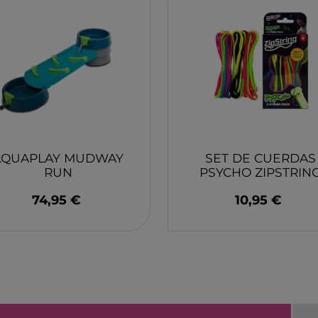
YUMBOX
MONK
SWIM ESSENTIAL
WABO
PIXOWORLD
CITRO
TROMPICAR JOCS
BIECO
CHILLY´S
DJEC
GREAT PRETENDERS
HABA
LILLIPUTIENS
MERI 
AQUAPLAY MUDWAY
SET DE CUERDAS
RUN
PSYCHO ZIPSTRIN
74,95 €
10,95 €