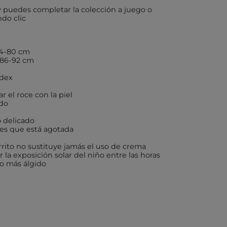
y puedes completar la colección a juego o
do clic
X
74-80 cm
 86-92 cm
AKIDS
ndex
RLEAF-MENTARI
r el roce con la piel
ido
AHULA
o delicado
 es que está agotada
UP
rito no sustituye jamás el uso de crema
BER
 la exposición solar del niño entre las horas
to más álgido
FUN
ND DOTZ