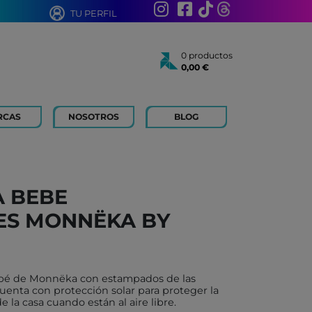
TU PERFIL
0 productos
0,00 €
Total:
0,00 €
Ver cesta
RCAS
NOSOTROS
BLOG
AÑOS
 FOR KIDS
 AÑOS
 LIBROS Y PAPELERIA
A BEBE
 BOUM
ES MONNËKA BY
N ROTY
TOYS
ICH
bebé de Monnëka con estampados de las
ACONMIGO
uenta con protección solar para proteger la
 la casa cuando están al aire libre.
ATI LLIBRES