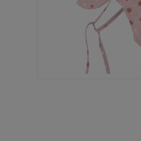
LA NINA
JANOD
FALOMIR JUEGOS
RUBENSBARN
LUDILO
WORLDBRANDS
GOKI
RAVENSBURGER
MOMIJI
SCOOT AND RIDE
ATOMO GAMES
BABY EINSTEIN
DEN GODA FEN
DEPESCHE