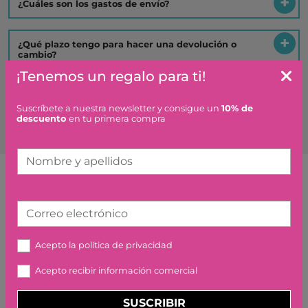
¿Cuáles son los gastos de envío?
¿Qué plazo tengo para hacer una devolución o
cambio?
¡Tenemos un regalo para ti!
Es un regalo ¿hacéis algo especial?
Suscríbete a nuestra newsletter y consigue un
10% de
descuento
en tu primera compra
Nombre y apellidos
Artículos similares o que combinan
Correo electrónico
FERRARI F2004 Y MICHAEL
Acepto la
política de privacidad
SCHUMACHER - LEGO
Acepto recibir información comercial
89,99 €
SUSCRIBIR