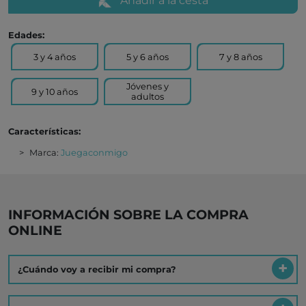
Añadir a la cesta
Edades:
3 y 4 años
5 y 6 años
7 y 8 años
Jóvenes y
9 y 10 años
adultos
Características:
Marca:
Juegaconmigo
INFORMACIÓN SOBRE LA COMPRA
ONLINE
¿Cuándo voy a recibir mi compra?