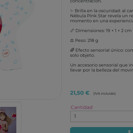
concentración.
TUTETE
GIIKER
✨ Brilla en la oscuridad: al ca
KALOO
IMANI
Nébula Pink Star revela un 
momento en una experiencia
HOPPSTAR
KOCO
📏 Dimensiones: 19 × 1 × 2 cm
LALARMA
4M
⚖️ Peso: 218 g
BELEDUC
EUREK
🌈 Efecto sensorial único: co
LITTLE DUTCH
TENDE
solo objeto.
EGMONT TOYS
MELI
Un accesorio sensorial que inv
MOSES
ROCK
llevar por la belleza del movi
BRAINBOX
ASTR
MICRO
GLOB
21,50 €
(IVA incluido)
BRIO
DEVIR
IZIPIZI
THINK
Cantidad
RATATAM
B.BOX
ASMODEE
DIAMO