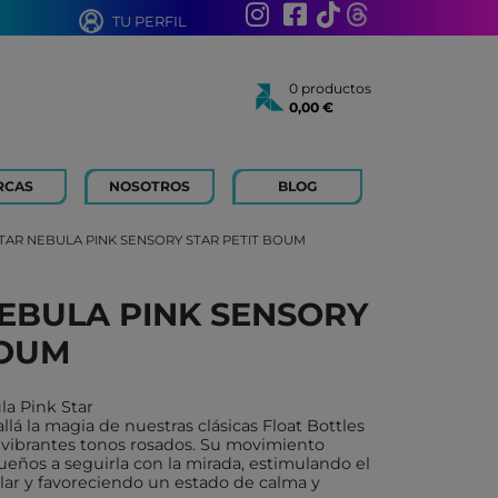
TU PERFIL
0 productos
0,00 €
Total:
0,00 €
Ver cesta
RCAS
NOSOTROS
BLOG
AÑOS
 FOR KIDS
TAR NEBULA PINK SENSORY STAR PETIT BOUM
 AÑOS
 LIBROS Y PAPELERIA
EBULA PINK SENSORY
 BOUM
BOUM
N ROTY
TOYS
la Pink Star
ICH
á la magia de nuestras clásicas Float Bottles
n vibrantes tonos rosados. Su movimiento
ACONMIGO
ueños a seguirla con la mirada, estimulando el
lar y favoreciendo un estado de calma y
ATI LLIBRES