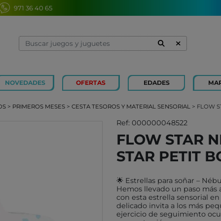
971 36 40 65
NOVEDADES
OFERTAS
EDADES
MA
1 Y 2 AÑOS
MINILAND
3 Y 4 
SOUZA
OS
>
PRIMEROS MESES
>
CESTA TESOROS Y MATERIAL SENSORIAL
> FLOW S
7 Y 8 AÑOS
MERCURIO
9 Y 10
AZETA
Ref: 000000048522
FLOW STAR N
JUGUETES CAYRO
PETIT
STAR PETIT 
OLI&CAROL
MOULI
LUDI
RODA
🌟 Estrellas para soñar – Nébu
LONDJI
SCHLE
Hemos llevado un paso más all
con esta estrella sensorial e
TRIXIE
JUEG
delicado invita a los más peq
MAGNA-TILES
ejercicio de seguimiento ocu
XOCOL