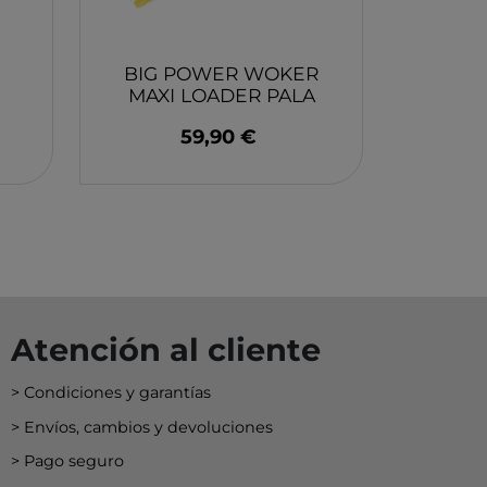
EY
BA
BIG POWER WOKER
N
MAXI LOADER PALA
CAGADORA
59,90 €
O
MERI
Atención al cliente
Condiciones y garantías
Envíos, cambios y devoluciones
Pago seguro