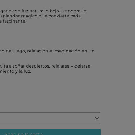
rgarla con luz natural o bajo luz negra, la
X
resplandor mágico que convierte cada
 fascinante.
AKIDS
mbina juego, relajación e imaginación en un
RLEAF-MENTARI
ita a soñar despiertos, relajarse y dejarse
AHULA
miento y la luz.
UP
BER
FUN
ND DOTZ
Añadir a la cesta