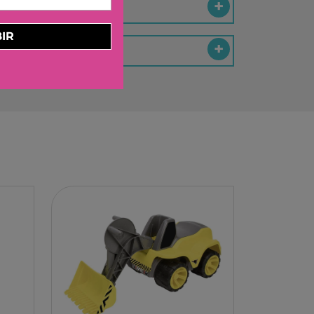
ELBURG INTERNATIONAL
STORM TOYS
IR
N
A
STER
D MOOD
I
-BOOM
RING
E LA GIRAFE
O