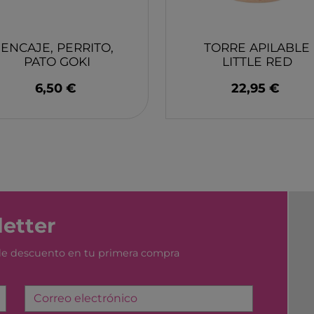
YUMBOX
MONK
SWIM ESSENTIAL
WABO
ENCAJE, PERRITO,
TORRE APILABLE
PIXOWORLD
CITRO
PATO GOKI
LITTLE RED
TROMPICAR JOCS
BIECO
MONNEKA BY
6,50 €
22,95 €
TUTETE
CHILLY´S
DJEC
GREAT PRETENDERS
HABA
LILLIPUTIENS
MERI 
etter
 de descuento en tu primera compra
Correo electrónico