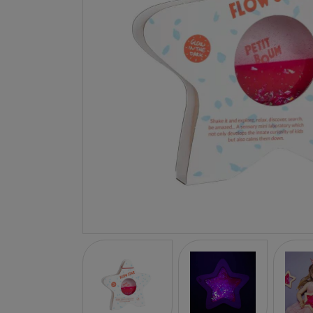
LA NINA
JANOD
FALOMIR JUEGOS
RUBENSBARN
LUDILO
WORLDBRANDS
GOKI
RAVENSBURGER
MOMIJI
SCOOT AND RIDE
ATOMO GAMES
BABY EINSTEIN
DEN GODA FEN
DEPESCHE