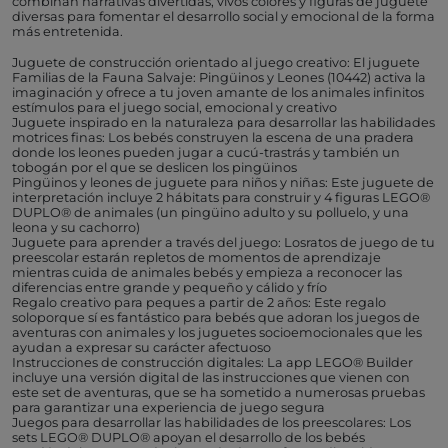
combinan narrativas divertidas, vivos colores y figuras de juguete
diversas para fomentar el desarrollo social y emocional de la forma
más entretenida.
Juguete de construcción orientado al juego creativo: El juguete
Familias de la Fauna Salvaje: Pingüinos y Leones (10442) activa la
imaginación y ofrece a tu joven amante de los animales infinitos
estímulos para el juego social, emocional y creativo
Juguete inspirado en la naturaleza para desarrollar las habilidades
motrices finas: Los bebés construyen la escena de una pradera
donde los leones pueden jugar a cucú-trastrás y también un
tobogán por el que se deslicen los pingüinos
Pingüinos y leones de juguete para niños y niñas: Este juguete de
interpretación incluye 2 hábitats para construir y 4 figuras LEGO®
DUPLO® de animales (un pingüino adulto y su polluelo, y una
leona y su cachorro)
Juguete para aprender a través del juego: Losratos de juego de tu
preescolar estarán repletos de momentos de aprendizaje
mientras cuida de animales bebés y empieza a reconocer las
diferencias entre grande y pequeño y cálido y frío
Regalo creativo para peques a partir de 2 años: Este regalo
soloporque sí es fantástico para bebés que adoran los juegos de
aventuras con animales y los juguetes socioemocionales que les
ayudan a expresar su carácter afectuoso
Instrucciones de construcción digitales: La app LEGO® Builder
incluye una versión digital de las instrucciones que vienen con
este set de aventuras, que se ha sometido a numerosas pruebas
para garantizar una experiencia de juego segura
Juegos para desarrollar las habilidades de los preescolares: Los
sets LEGO® DUPLO® apoyan el desarrollo de los bebés