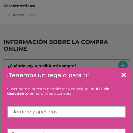
Características:
Marca:
Lego
INFORMACIÓN SOBRE LA COMPRA
ONLINE
¿Cuándo voy a recibir mi compra?
¡Tenemos un regalo para ti!
¿Cuáles son los gastos de envío?
Suscríbete a nuestra newsletter y consigue un
10% de
descuento
en tu primera compra
¿Qué plazo tengo para hacer una devolución o
cambio?
Nombre y apellidos
Es un regalo ¿hacéis algo especial?