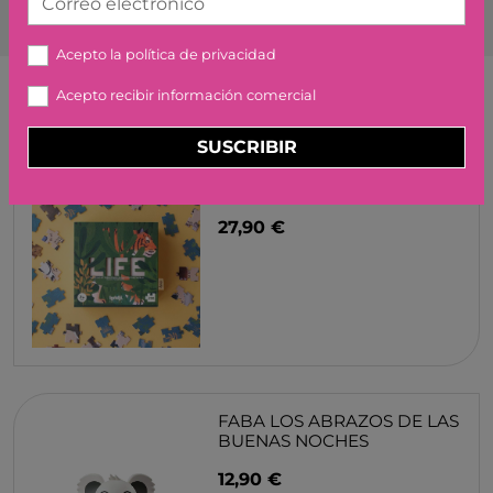
Correo electrónico
Acepto la
política de privacidad
Acepto recibir información comercial
Artículos similares o que combinan
SUSCRIBIR
PUZZLE LIFE LONDJI
27,90 €
FABA LOS ABRAZOS DE LAS
BUENAS NOCHES
12,90 €