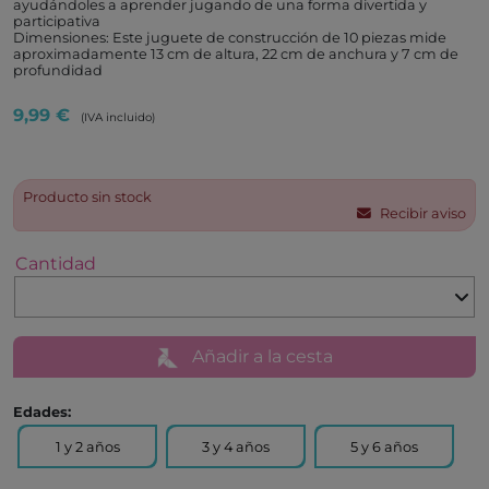
ayudándoles a aprender jugando de una forma divertida y
participativa
Dimensiones: Este juguete de construcción de 10 piezas mide
aproximadamente 13 cm de altura, 22 cm de anchura y 7 cm de
profundidad
9,99 €
(IVA incluido)
Producto sin stock
Recibir aviso
Cantidad
Añadir a la cesta
Edades:
1 y 2 años
3 y 4 años
5 y 6 años