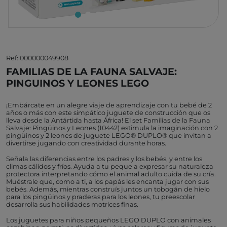
Ref: 000000049908
FAMILIAS DE LA FAUNA SALVAJE:
PINGUINOS Y LEONES LEGO
¡Embárcate en un alegre viaje de aprendizaje con tu bebé de 2
años o más con este simpático juguete de construcción que os
lleva desde la Antártida hasta África! El set Familias de la Fauna
Salvaje: Pingüinos y Leones (10442) estimula la imaginación con 2
pingüinos y 2 leones de juguete LEGO® DUPLO® que invitan a
divertirse jugando con creatividad durante horas.
Señala las diferencias entre los padres y los bebés, y entre los
climas cálidos y fríos. Ayuda a tu peque a expresar su naturaleza
protectora interpretando cómo el animal adulto cuida de su cría.
Muéstrale que, como a ti, a los papás les encanta jugar con sus
bebés. Además, mientras construís juntos un tobogán de hielo
para los pingüinos y praderas para los leones, tu preescolar
desarrolla sus habilidades motrices finas.
Los juguetes para niños pequeños LEGO DUPLO con animales