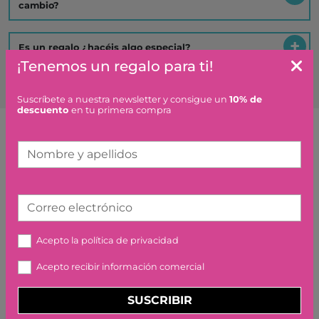
cambio?
Es un regalo ¿hacéis algo especial?
¡Tenemos un regalo para ti!
Suscríbete a nuestra newsletter y consigue un
10% de
descuento
en tu primera compra
Artículos similares o que combinan
Nombre y apellidos
MELI BASIC CONSTRUCTOR
TRAVEL BOX 250 PIEZAS
Correo electrónico
34,95 €
Acepto la
política de privacidad
Acepto recibir información comercial
SUSCRIBIR