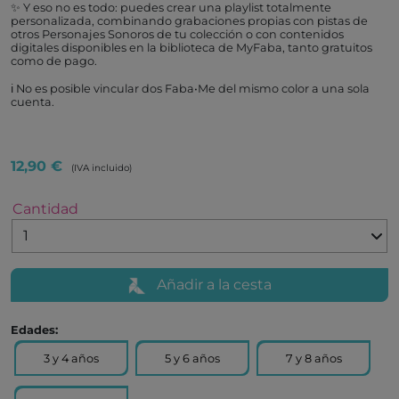
✨ Y eso no es todo: puedes crear una playlist totalmente
personalizada, combinando grabaciones propias con pistas de
otros Personajes Sonoros de tu colección o con contenidos
digitales disponibles en la biblioteca de MyFaba, tanto gratuitos
como de pago.
ℹ️ No es posible vincular dos Faba•Me del mismo color a una sola
cuenta.
12,90 €
(IVA incluido)
Cantidad
Añadir a la cesta
Edades:
3 y 4 años
5 y 6 años
7 y 8 años