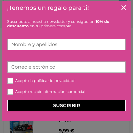
Es un regalo ¿hacéis algo especial?
¡Tenemos un regalo para ti!
Suscríbete a nuestra newsletter y consigue un
10% de
descuento
en tu primera compra
Nombre y apellidos
Artículos similares o que combinan
LOS TRES CERDITOS.
Correo electrónico
CUENTO POP-UP
10,95 €
Acepto la
política de privacidad
Acepto recibir información comercial
SUSCRIBIR
SUPERCOCHE ELECTRICO
LEGO
9,99 €