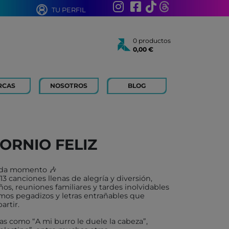
TU PERFIL
0 productos
0,00 €
Total:
0,00 €
Ver cesta
RCAS
NOSOTROS
BLOG
AÑOS
 FOR KIDS
 AÑOS
 LIBROS Y PAPELERIA
ORNIO FELIZ
 BOUM
N ROTY
 cada momento 🎶
TOYS
13 canciones llenas de alegría y diversión,
os, reuniones familiares y tardes inolvidables
ICH
mos pegadizos y letras entrañables que
artir.
ACONMIGO
as como “A mi burro le duele la cabeza”,
ATI LLIBRES