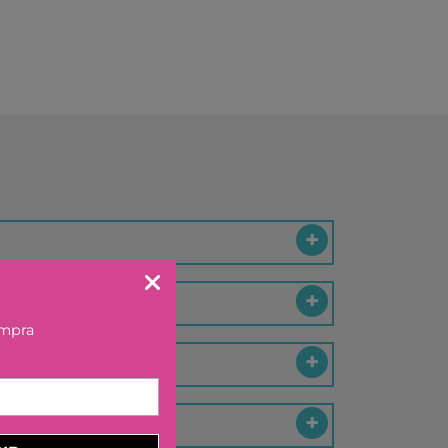
KA BY TUTETE
LAND
IER
U TOYS
ELECTION
OU
 DAY
S
DO
EL
ompra
OS CON VALORES
LA
LERA
LLIBRES