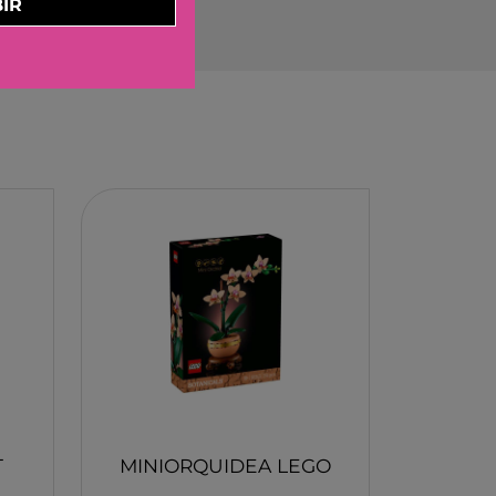
IR
ELBURG INTERNATIONAL
STORM TOYS
N
A
STER
D MOOD
I
-BOOM
RING
E LA GIRAFE
O
T
MINIORQUIDEA LEGO