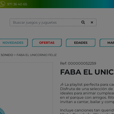
971 36 40 65
NOVEDADES
OFERTAS
EDADES
MA
1 Y 2 AÑOS
MINILAND
3 Y 4 
SOUZA
Y SONIDO
> FABA EL UNICORNIO FELIZ
7 Y 8 AÑOS
MERCURIO
9 Y 10
AZETA
Ref: 000000052259
FABA EL UNIC
JUGUETES CAYRO
PETIT
OLI&CAROL
MOULI
🎶 La playlist perfecta para
LUDI
RODA
Disfruta de una selección de 
ideales para animar cumpleañ
LONDJI
SCHLE
en el parque con amigos. Rit
invitan a cantar, bailar y comp
TRIXIE
JUEG
Incluye canciones tan querid
MAGNA-TILES
XOCOL