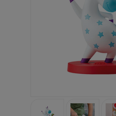
LA NINA
JANOD
FALOMIR JUEGOS
RUBENSBARN
LUDILO
WORLDBRANDS
GOKI
RAVENSBURGER
MOMIJI
SCOOT AND RIDE
ATOMO GAMES
BABY EINSTEIN
DEN GODA FEN
DEPESCHE