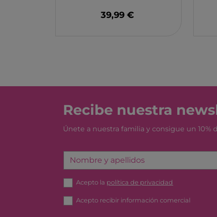
MONBENTO
39,99 €
TOSSIT
FIDGIX
DOCK & BAY
B TOYS
GRAPAT
LEGO
Recibe nuestra newsl
Únete a nuestra familia y consigue un 10%
Nombre y apellidos
Acepto la
política de privacidad
Acepto recibir información comercial