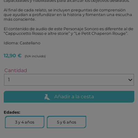
capacidades y habilidades para alcanzar los objetivos deseados.
Al final de cada relato, se incluyen preguntas de comprensión
que ayudan a profundizar en la historia y fomentan una escucha
más consciente.
El contenido de audio de este Personaje Sonoro es diferente al de
“Cappuccetto Rosso e altre storie” y “Le Petit Chaperon Rouge”.
Idioma: Castellano
12,90 €
(IVA incluido)
Cantidad
Añadir a la cesta
Edades:
3 y 4 años
5 y 6 años