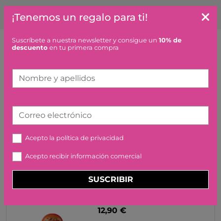
¡Tenemos un regalo para ti!
Suscríbete a nuestra newsletter y consigue un
10% de
descuento
en tu primera compra
Artículos similares o que combinan
Nombre y apellidos
TAMBOR DE GUARDIA
GOKI
49,99 €
Correo electrónico
Acepto la
política de privacidad
Acepto recibir información comercial
SUSCRIBIR
FABA CANTA I BALLA
12,90 €