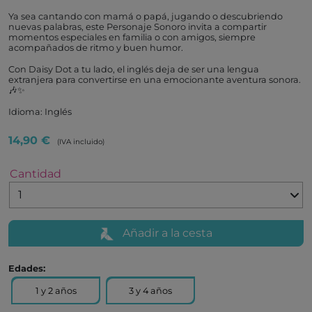
Ya sea cantando con mamá o papá, jugando o descubriendo
nuevas palabras, este Personaje Sonoro invita a compartir
momentos especiales en familia o con amigos, siempre
acompañados de ritmo y buen humor.
Con Daisy Dot a tu lado, el inglés deja de ser una lengua
extranjera para convertirse en una emocionante aventura sonora.
🎶✨
Idioma: Inglés
14,90 €
(IVA incluido)
Cantidad
Añadir a la cesta
Edades:
1 y 2 años
3 y 4 años