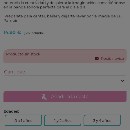
potencia la creatividad y despierta la imaginación, convirtiéndose
en la banda sonora perfecta para el día a día.
¡Prepárate para cantar, bailar y dejarte llevar por la magia de Luli
Pampín!
14,90 €
(IVA incluido)
Producto sin stock
Recibir aviso
Cantidad
Añadir a la cesta
Edades:
0 a 1 años
1 y 2 años
3 y 4 años