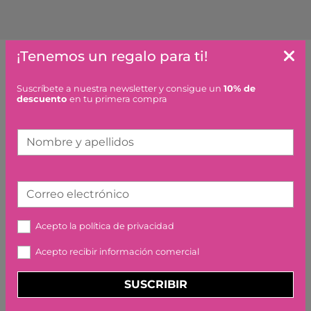
¡Tenemos un regalo para ti!
Artículos similares o que combinan
Suscríbete a nuestra newsletter y consigue un
10% de
descuento
en tu primera compra
MILES MORALES VS.
MORBIUS LEGO
Nombre y apellidos
24,99 €
Correo electrónico
Acepto la
política de privacidad
Acepto recibir información comercial
PUZZLE AGE OF
DINOSAURS LONDJI
SUSCRIBIR
27,90 €