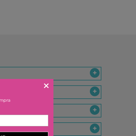
KA BY TUTETE
LAND
IER
U TOYS
ELECTION
OU
 DAY
S
DO
EL
ompra
OS CON VALORES
LA
LERA
LLIBRES