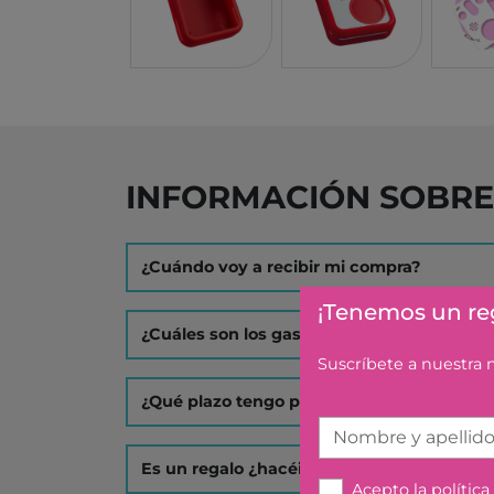
PROFESSOR PUZZLE
SARO
BLING2O
HOT WHEELS
EDUKALU
XTREM RAIDERS
INFORMACIÓN SOBRE
TERRA
FRESK
¿Cuándo voy a recibir mi compra?
TUBAN
¡Tenemos un reg
TRIANGLE BOOKS
¿Cuáles son los gastos de envío?
TIMUN MAS
Suscríbete a nuestra
KALANDRAKA
¿Qué plazo tengo para hacer una devoluci
FLAMBOYANT
Nombre y apellid
ESTRELLA POLAR
Es un regalo ¿hacéis algo especial?
EDEBE
Acepto la
política