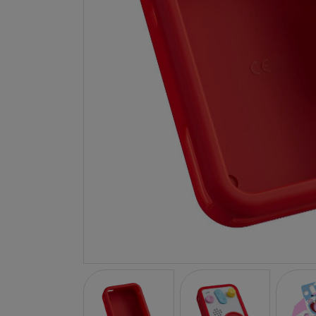
LA NINA
JANOD
FALOMIR JUEGOS
RUBENSBARN
LUDILO
WORLDBRANDS
GOKI
RAVENSBURGER
MOMIJI
SCOOT AND RIDE
ATOMO GAMES
BABY EINSTEIN
DEN GODA FEN
DEPESCHE