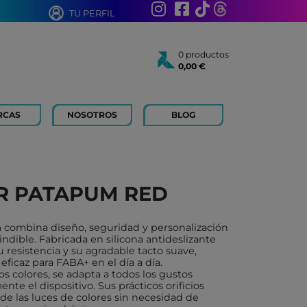
TU PERFIL
0 productos
0,00 €
Total:
0,00 €
Ver cesta
RCAS
NOSOTROS
BLOG
AÑOS
 FOR KIDS
 AÑOS
 LIBROS Y PAPELERIA
R PATAPUM RED
 BOUM
N ROTY
 combina diseño, seguridad y personalización
TOYS
ndible. Fabricada en silicona antideslizante
u resistencia y su agradable tacto suave,
ICH
ficaz para FABA+ en el día a día.
os colores, se adapta a todos los gustos
ACONMIGO
e el dispositivo. Sus prácticos orificios
 de las luces de colores sin necesidad de
ATI LLIBRES