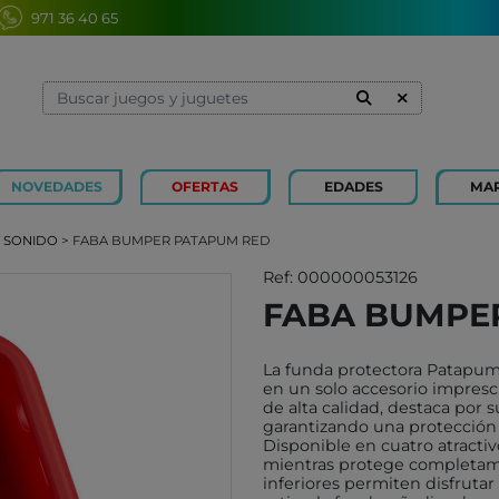
971 36 40 65
NOVEDADES
OFERTAS
EDADES
MA
1 Y 2 AÑOS
MINILAND
3 Y 4 
SOUZA
Y SONIDO
> FABA BUMPER PATAPUM RED
7 Y 8 AÑOS
MERCURIO
9 Y 10
AZETA
Ref: 000000053126
FABA BUMPE
JUGUETES CAYRO
PETIT
OLI&CAROL
MOULI
La funda protectora Patapum
LUDI
RODA
en un solo accesorio impresci
de alta calidad, destaca por s
LONDJI
SCHLE
garantizando una protección e
Disponible en cuatro atractiv
TRIXIE
JUEG
mientras protege completament
MAGNA-TILES
inferiores permiten disfrutar
XOCOL