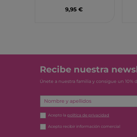
MONBENTO
9,95 €
TOSSIT
FIDGIX
DOCK & BAY
B TOYS
GRAPAT
LEGO
Recibe nuestra newsl
Únete a nuestra familia y consigue un 10%
Nombre y apellidos
Acepto la
política de privacidad
Acepto recibir información comercial