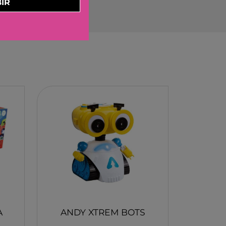
IR
ELBURG INTERNATIONAL
STORM TOYS
N
A
STER
D MOOD
I
-BOOM
RING
E LA GIRAFE
O
A
ANDY XTREM BOTS