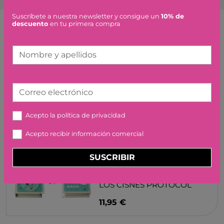
Suscríbete a nuestra newsletter y consigue un
10% de
descuento
en tu primera compra
Artículos similares o que combinan
Nombre y apellidos
KIDYMUSIC COLOR ROSA
LEA KIDYWOLF
Correo electrónico
29,90 €
Acepto la
política de privacidad
Acepto recibir información comercial
SUSCRIBIR
CAJA DE MUSICA LAGO DE
LOS CISNES PROTOCOL
11,95 €