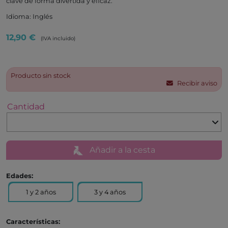
clave de forma divertida y eficaz.
Idioma: Inglés
12,90 €
(IVA incluido)
Producto sin stock
Recibir aviso
Cantidad
Añadir a la cesta
Edades:
1 y 2 años
3 y 4 años
Características: