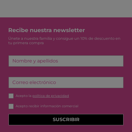
Recibe nuestra newsletter
Únete a nuestra familia y consigue un 10% de descuento en
tu primera compra
Nombre y apellidos
Correo electrónico
Acepto la
política de privacidad
Acepto recibir información comercial
SUSCRIBIR