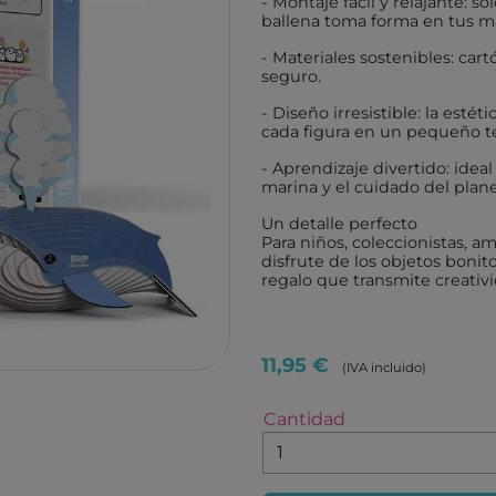
- Montaje fácil y relajante: 
TUTETE
GIIKER
ballena toma forma en tus m
KALOO
IMANI
- Materiales sostenibles: cart
seguro.
HOPPSTAR
KOCO
- Diseño irresistible: la esté
LALARMA
4M
cada figura en un pequeño t
BELEDUC
EUREK
- Aprendizaje divertido: ideal
marina y el cuidado del plane
LITTLE DUTCH
TENDE
Un detalle perfecto
EGMONT TOYS
MELI
Para niños, coleccionistas, 
MOSES
ROCK
disfrute de los objetos bonit
regalo que transmite creativi
BRAINBOX
ASTR
MICRO
GLOB
BRIO
DEVIR
11,95 €
(IVA incluido)
IZIPIZI
THINK
Cantidad
RATATAM
B.BOX
ASMODEE
DIAMO