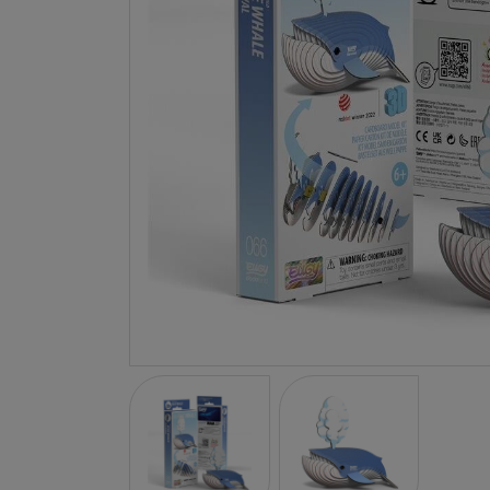
LA NINA
JANOD
FALOMIR JUEGOS
RUBENSBARN
LUDILO
WORLDBRANDS
GOKI
RAVENSBURGER
MOMIJI
SCOOT AND RIDE
ATOMO GAMES
BABY EINSTEIN
DEN GODA FEN
DEPESCHE