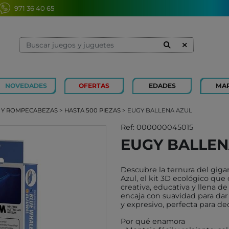
971 36 40 65
NOVEDADES
OFERTAS
EDADES
MA
1 Y 2 AÑOS
MINILAND
3 Y 4 
SOUZA
 Y ROMPECABEZAS
>
HASTA 500 PIEZAS
> EUGY BALLENA AZUL
7 Y 8 AÑOS
MERCURIO
9 Y 10
AZETA
Ref: 000000045015
EUGY BALLEN
JUGUETES CAYRO
PETIT
OLI&CAROL
MOULI
Descubre la ternura del gig
LUDI
RODA
Azul, el kit 3D ecológico que
creativa, educativa y llena d
LONDJI
SCHLE
encaja con suavidad para dar
y expresivo, perfecta para dec
TRIXIE
JUEG
Por qué enamora
MAGNA-TILES
XOCOL