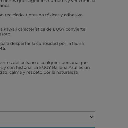
solo tienes que seguir los números y ver cómo la
anos.
X
ón reciclado, tintas no tóxicas y adhesivo
tica kawaii característica de EUGY convierte
esoro.
AKIDS
 para despertar la curiosidad por la fauna
ta.
RLEAF-MENTARI
amantes del océano o cualquier persona que
AHULA
os y con historia. La EUGY Ballena Azul es un
dad, calma y respeto por la naturaleza.
UP
BER
FUN
ND DOTZ