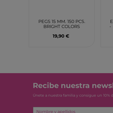
MONBENTO
TOSSIT
FIDGIX
PEGS 15 MM. 150 PCS.
E
DOCK & BAY
BRIGHT COLORS
-
MINILAND
B TOYS
19,90 €
GRAPAT
LEGO
Recibe nuestra newsl
Únete a nuestra familia y consigue un 10%
Nombre y apellidos