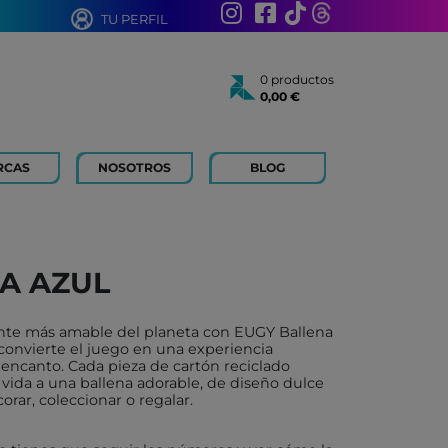
TU PERFIL
0 productos
0,00 €
Total:
0,00 €
Ver cesta
RCAS
NOSOTROS
BLOG
AÑOS
 FOR KIDS
 AÑOS
 LIBROS Y PAPELERIA
A AZUL
 BOUM
N ROTY
ante más amable del planeta con EUGY Ballena
TOYS
 convierte el juego en una experiencia
e encanto. Cada pieza de cartón reciclado
ICH
 vida a una ballena adorable, de diseño dulce
orar, coleccionar o regalar.
ACONMIGO
ATI LLIBRES