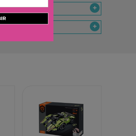
ELBURG INTERNATIONAL
STORM TOYS
IR
N
A
STER
D MOOD
I
-BOOM
RING
E LA GIRAFE
O