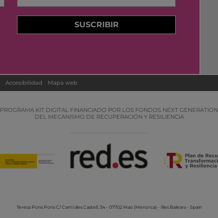
SUSCRIBIR
Accesibilidad
Mapa web
PROGRAMA KIT DIGITAL FINANCIADO POR LOS FONDOS NEXT GENERATION
DEL MECANISMO DE RECUPERACIÓN Y RESILIENCIA
Teresa Pons Pons
C/ Camí des Castell, 34 - 07702 Maó (Menorca) - Illes Balears - Spain