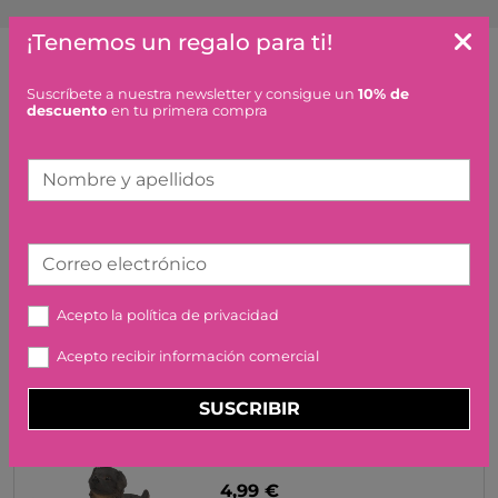
¡Tenemos un regalo para ti!
Artículos similares o que combinan
Suscríbete a nuestra newsletter y consigue un
10% de
descuento
en tu primera compra
BUKI ESTUDIO
Nombre y apellidos
PROFESIONAL DE MODA
31,50 €
Correo electrónico
Acepto la
política de privacidad
Acepto recibir información comercial
SUSCRIBIR
CACHORRO DE PASTOR
ALEMAN SCHLEICH
4,99 €