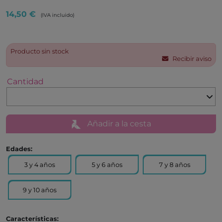
14,50 €
(IVA incluido)
Producto sin stock
Recibir aviso
Cantidad
Añadir a la cesta
Edades:
3 y 4 años
5 y 6 años
7 y 8 años
9 y 10 años
Características: