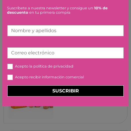
Suscríbete a nuestra newsletter y consigue un
10% de
DES DE DALT O DES DE
descuento
en tu primera compra
BAIX
17,50 €
Nombre y apellidos
Correo electrónico
Acepto la
política de privacidad
QUBITUNES GAME #7
Acepto recibir información comercial
MATTY BLOCK
JUEGACONMIGO
SUSCRIBIR
44,99 €