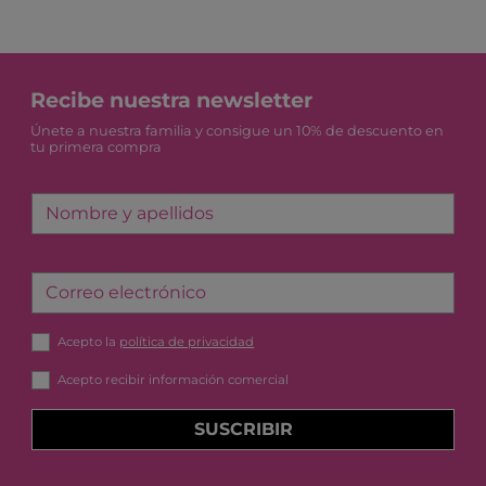
Recibe nuestra newsletter
Únete a nuestra familia y consigue un 10% de descuento en
tu primera compra
Nombre y apellidos
Correo electrónico
Acepto la
política de privacidad
Acepto recibir información comercial
SUSCRIBIR