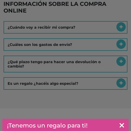
INFORMACIÓN SOBRE LA COMPRA
ONLINE
¿Cuándo voy a recibir mi compra?
¿Cuáles son los gastos de envío?
¿Qué plazo tengo para hacer una devolución o
cambio?
Es un regalo ¿hacéis algo especial?
¡Tenemos un regalo para ti!
Artículos similares o que combinan