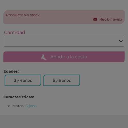
Producto sin stock
Recibir aviso
Cantidad
Añadir a la cesta
Edades:
3 y 4 años
5 y 6 años
Características:
Marca:
Djeco