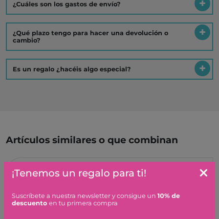
¿Cuáles son los gastos de envío?
¿Qué plazo tengo para hacer una devolución o
cambio?
Es un regalo ¿hacéis algo especial?
Artículos similares o que combinan
RAMAS DE MAGNOLIA -
¡Tenemos un regalo para ti!
LEGO
49,99 €
Suscríbete a nuestra newsletter y consigue un
10% de
descuento
en tu primera compra