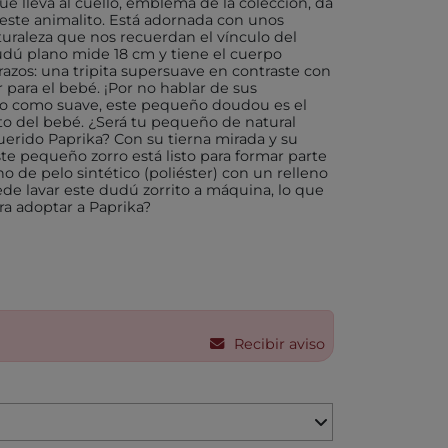
 lleva al cuello, emblema de la colección, da
 este animalito. Está adornada con unos
turaleza que nos recuerdan el vínculo del
X
udú plano mide 18 cm y tiene el cuerpo
azos: una tripita supersuave en contraste con
r para el bebé. ¡Por no hablar de sus
ito como suave, este pequeño doudou es el
nto del bebé. ¿Será tu pequeño de natural
uerido Paprika? Con su tierna mirada y su
AKIDS
te pequeño zorro está listo para formar parte
RLEAF-MENTARI
ho de pelo sintético (poliéster) con un relleno
ede lavar este dudú zorrito a máquina, lo que
para adoptar a Paprika?
AHULA
UP
BER
Recibir aviso
FUN
ND DOTZ