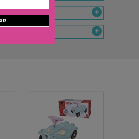
ELBURG INTERNATIONAL
STORM TOYS
IR
N
A
STER
D MOOD
I
-BOOM
RING
E LA GIRAFE
O