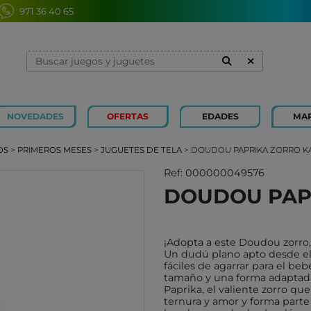
971 36 40 65
NOVEDADES
OFERTAS
EDADES
MA
1 Y 2 AÑOS
MINILAND
3 Y 4 
SOUZA
OS
>
PRIMEROS MESES
>
JUGUETES DE TELA
> DOUDOU PAPRIKA ZORRO K
7 Y 8 AÑOS
MERCURIO
9 Y 10
AZETA
Ref: 000000049576
DOUDOU PAP
JUGUETES CAYRO
PETIT
OLI&CAROL
MOULI
LUDI
RODA
¡Adopta a este Doudou zorro, 
Un dudú plano apto desde el
LONDJI
SCHLE
fáciles de agarrar para el be
tamaño y una forma adaptad
TRIXIE
JUEG
Paprika, el valiente zorro que
MAGNA-TILES
ternura y amor y forma parte
XOCOL