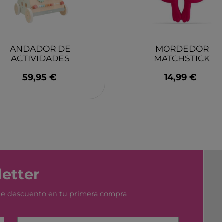
YUMBOX
MONK
SWIM ESSENTIAL
WABO
PIXOWORLD
CITRO
ANDADOR DE
MORDEDOR
TROMPICAR JOCS
BIECO
ACTIVIDADES
MATCHSTICK
CHILLY´S
DJEC
SEASONS MONNEKA
MONKEY ROJO
59,95 €
14,99 €
BY TUTETE
GREAT PRETENDERS
HABA
LILLIPUTIENS
MERI 
etter
 de descuento en tu primera compra