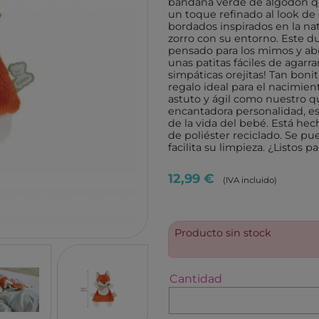
bandana verde de algodón que
TUTETE
GIIKER
un toque refinado al look de
bordados inspirados en la na
KALOO
IMANI
zorro con su entorno. Este d
pensado para los mimos y abr
HOPPSTAR
KOCO
unas patitas fáciles de agarra
simpáticas orejitas! Tan bon
LALARMA
4M
regalo ideal para el nacimie
astuto y ágil como nuestro q
BELEDUC
EUREK
encantadora personalidad, es
LITTLE DUTCH
TENDE
de la vida del bebé. Está hec
de poliéster reciclado. Se pu
EGMONT TOYS
MELI
facilita su limpieza. ¿Listos 
MOSES
ROCK
12,99 €
(IVA incluido)
BRAINBOX
ASTR
MICRO
GLOB
BRIO
Producto sin stock
DEVIR
IZIPIZI
THINK
RATATAM
B.BOX
Cantidad
ASMODEE
DIAMO