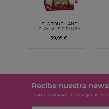
MONBENTO
TOSSIT
FIDGIX
SLG TOUCH AND
DOCK & BAY
PLAY MUSIC PLUSH
B TOYS
SOPHIE LA GIRAFE
39,95 €
GRAPAT
LEGO
Recibe nuestra newsl
Únete a nuestra familia y consigue un 10%