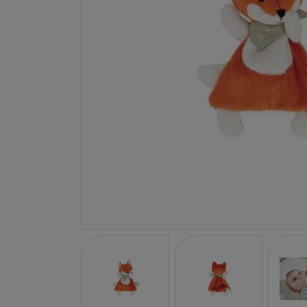
LA NINA
JANOD
FALOMIR JUEGOS
RUBENSBARN
LUDILO
WORLDBRANDS
GOKI
RAVENSBURGER
MOMIJI
SCOOT AND RIDE
ATOMO GAMES
BABY EINSTEIN
DEN GODA FEN
DEPESCHE