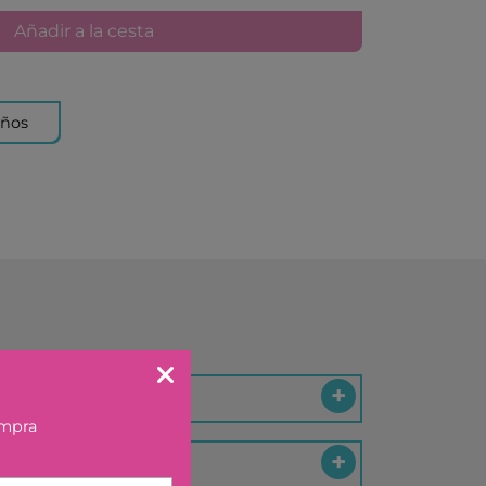
KA BY TUTETE
Añadir a la cesta
LAND
IER
U TOYS
años
ELECTION
OU
 DAY
S
DO
EL
OS CON VALORES
LA
ompra
LERA
LLIBRES