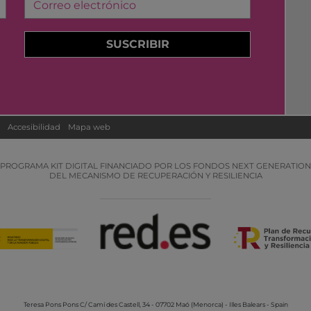
Correo electrónico
SUSCRIBIR
Accesibilidad
Mapa web
PROGRAMA KIT DIGITAL FINANCIADO POR LOS FONDOS NEXT GENERATION
DEL MECANISMO DE RECUPERACIÓN Y RESILIENCIA
Teresa Pons Pons
C/ Camí des Castell, 34 - 07702 Maó (Menorca) - Illes Balears - Spain