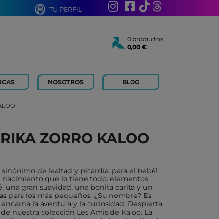
TU PERFIL
0 productos
0,00 €
Total:
0,00 €
Ver cesta
RCAS
NOSOTROS
BLOG
AÑOS
 FOR KIDS
ALOO
 AÑOS
 LIBROS Y PAPELERIA
RIKA ZORRO KALOO
 BOUM
N ROTY
TOYS
sinónimo de lealtad y picardía, para el bebé!
 nacimiento que lo tiene todo: elementos
ICH
bé, una gran suavidad, una bonita carita y un
as para los más pequeños. ¿Su nombre? Es
ACONMIGO
 encarna la aventura y la curiosidad. Despierta
 de nuestra colección Les Amis de Kaloo. La
ATI LLIBRES