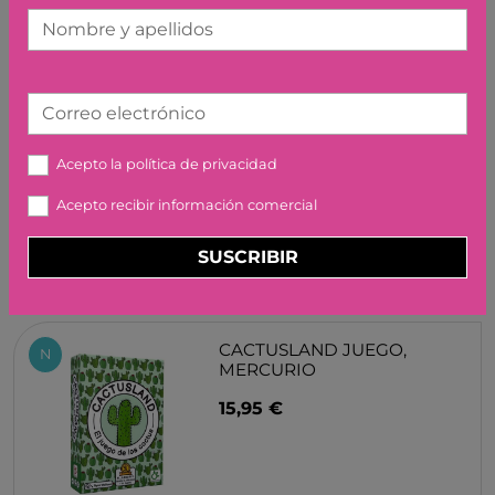
Nombre y apellidos
Correo electrónico
UNICORNIO DESTELLO. EL
TESORO DE LAS NUBES
HABA
Acepto la
política de privacidad
16,99 €
Acepto recibir información comercial
SUSCRIBIR
CACTUSLAND JUEGO,
N
MERCURIO
15,95 €