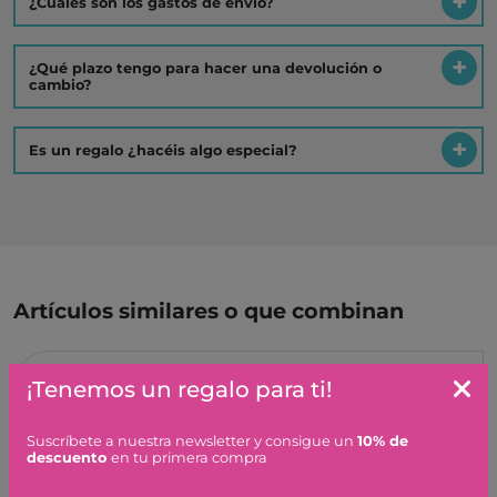
¿Cuáles son los gastos de envío?
¿Qué plazo tengo para hacer una devolución o
cambio?
Es un regalo ¿hacéis algo especial?
Artículos similares o que combinan
READY STEADY GO! FAMILY
¡Tenemos un regalo para ti!
GAME LONDJI
34,90 €
Suscríbete a nuestra newsletter y consigue un
10% de
descuento
en tu primera compra