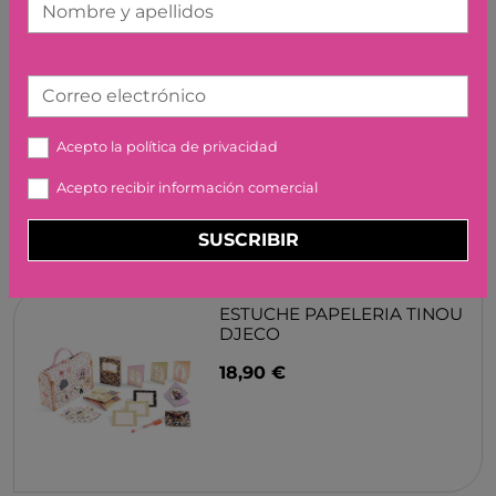
Nombre y apellidos
CRIA DE OSO PANDA
Correo electrónico
GIGANTE SCHLEICH
4,99 €
Acepto la
política de privacidad
Acepto recibir información comercial
SUSCRIBIR
ESTUCHE PAPELERIA TINOU
DJECO
18,90 €