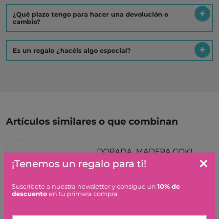
¿Qué plazo tengo para hacer una devolución o
cambio?
Es un regalo ¿hacéis algo especial?
Artículos similares o que combinan
DORADA, MADERA GOKI
¡Tenemos un regalo para ti!
7,50 €
Suscríbete a nuestra newsletter y consigue un
10% de
descuento
en tu primera compra