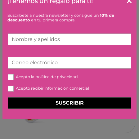
¡Tenemos un regalo para ti!
Suscríbete a nuestra newsletter y consigue un
10% de
CONJUNTO
descuento
en tu primera compra
CONSTRUCCIONES DE 4
ELEMENTOS GRIMM'S
Nombre y apellidos
63,50 €
Correo electrónico
Acepto la
política de privacidad
MINIPIANO MAGIC TOUCH
HAPE
Acepto recibir información comercial
13,99 €
SUSCRIBIR