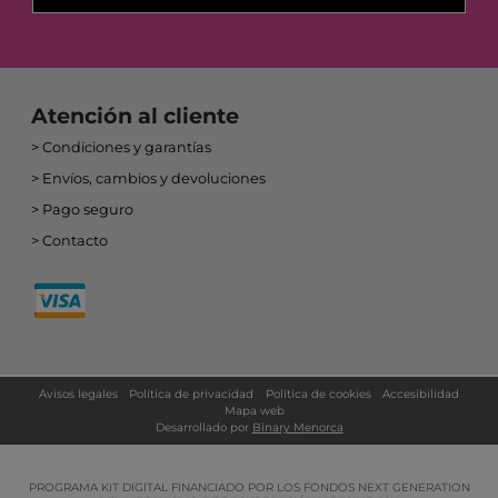
Atención al cliente
Condiciones y garantías
Envíos, cambios y devoluciones
Pago seguro
Contacto
Avisos legales
Política de privacidad
Política de cookies
Accesibilidad
Mapa web
Desarrollado por
Binary Menorca
PROGRAMA KIT DIGITAL FINANCIADO POR LOS FONDOS NEXT GENERATION