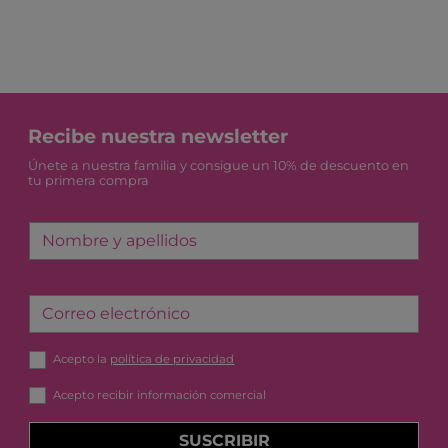
Recibe nuestra newsletter
Únete a nuestra familia y consigue un 10% de descuento en
tu primera compra
Nombre y apellidos
Correo electrónico
Acepto la
política de privacidad
Acepto recibir información comercial
SUSCRIBIR