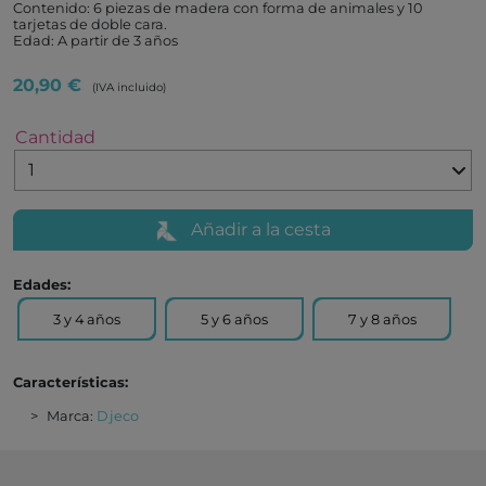
Contenido: 6 piezas de madera con forma de animales y 10
tarjetas de doble cara.
Edad: A partir de 3 años
20,90 €
(IVA incluido)
Cantidad
Añadir a la cesta
Edades:
3 y 4 años
5 y 6 años
7 y 8 años
Características:
Marca:
Djeco