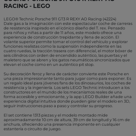
RACING - LEGO
LEGO® Technic Porsche 911 GT3 R REXY AO Racing (42224)
Dale gas a la imaginación con este espectacular coche de carreras
de resistencia inspirado en el icónico diseño del T. rex. Pensado
para niños y niñas a partir de 11 años, este modelo ofrece una
experiencia de construcción trepidante y llena de acción. El
volante superior permite tomar el control del vehículo y explorar
funciones realistas como la suspensión independiente en las
cuatro ruedas, la tracción trasera con diferencial, el motor bóxer de
seis cilindros con orden de encendido auténtico, las puertas y el
maletero que se abren y los gatos neumáticos sincronizados que
elevan el coche como en un auténtico pit stop.
Su decoración feroz y llena de carácter convierte este Porsche en
una pieza impresionante tanto para jugar como para exponer. Es
un regalo ideal para jóvenes fans de los dinosaurios, los coches de
resistencia y la ingeniería. Los sets LEGO Technic introducen a los
constructores en el mundo de los mecanismos reales de una
forma accesible y emocionante, y la app LEGO Builder añade una
experiencia digital intuitiva donde pueden girar el modelo en 3D,
seguir instrucciones paso a paso y controlar su progreso.
El set contiene 1313 piezas y el modelo montado mide
aproximadamente 10 cm de altura, 39 cm de longitud y 16 cm de
anchura, ofreciendo una presencia imponente en cualquier
estantería o circuito de juego.