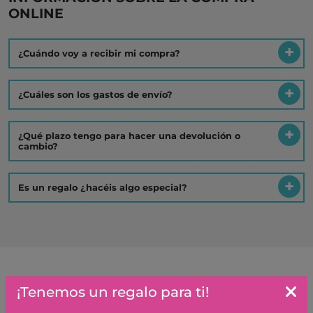
ONLINE
¿Cuándo voy a recibir mi compra?
¿Cuáles son los gastos de envío?
¿Qué plazo tengo para hacer una devolución o
cambio?
Es un regalo ¿hacéis algo especial?
Artículos similares o que combinan
¡Tenemos un regalo para ti!