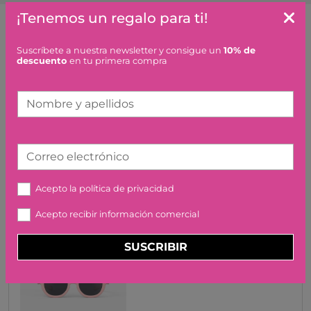
¡Tenemos un regalo para ti!
Artículos similares o que combinan
Suscríbete a nuestra newsletter y consigue un
10% de
descuento
en tu primera compra
SET DE CUERDAS LIGTHING
ZIPSTRING
Nombre y apellidos
13,95 €
Correo electrónico
Acepto la
política de privacidad
Acepto recibir información comercial
GAFAS SOL KIDS C ROSA
SUSCRIBIR
PASTEL IZIPIZI
30,00 €