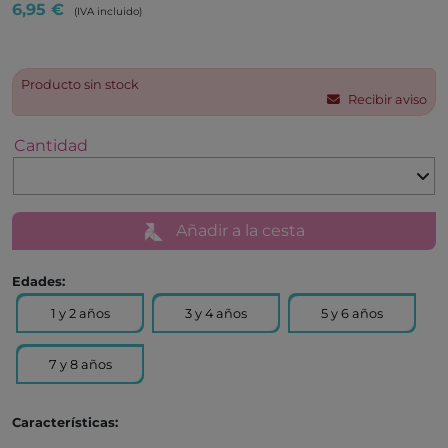
6,95 €
(IVA incluido)
Producto sin stock
Recibir aviso
Cantidad
Añadir a la cesta
Edades:
1 y 2 años
3 y 4 años
5 y 6 años
7 y 8 años
Características: