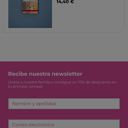
14,40 €
Recibe nuestra newsletter
Únete a nuestra familia y consigue un 10% de descuento en
tu primera compra
Nombre y apellidos
Correo electrónico