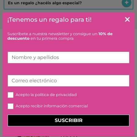
Es un regalo ¿hacéis algo especial?
¡Tenemos un regalo para ti!
Suscríbete a nuestra newsletter y consigue un
10% de
descuento
en tu primera compra
Artículos similares o que combinan
Nombre y apellidos
SOLOGIC CUBOLOGIC 9
DJECO
Correo electrónico
24,95 €
Acepto la
política de privacidad
Acepto recibir información comercial
SUSCRIBIR
CARTAS MYSTER ANIMO
DJECO