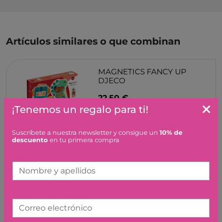
Artículos similares o que combinan
MAGNETICS FANCY UP
DJECO
22,50 €
¡Tenemos un regalo para ti!
Suscríbete a nuestra newsletter y consigue un
10% de
descuento
en tu primera compra
PAJARITO DE ARRASTRE
Nombre y apellidos
HAPE
24,00 €
Correo electrónico