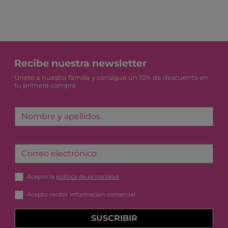
Recibe nuestra newsletter
Únete a nuestra familia y consigue un 10% de descuento en
tu primera compra
Nombre y apellidos
Correo electrónico
Acepto la
política de privacidad
Acepto recibir información comercial
SUSCRIBIR