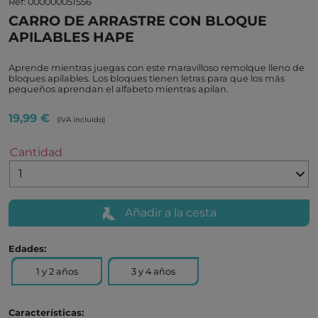
Ref: 000000051556
CARRO DE ARRASTRE CON BLOQUE
APILABLES HAPE
Aprende mientras juegas con este maravilloso remolque lleno de
bloques apilables. Los bloques tienen letras para que los más
pequeños aprendan el alfabeto mientras apilan.
19,99 €
(IVA incluido)
Cantidad
Añadir a la cesta
Edades:
1 y 2 años
3 y 4 años
Características: