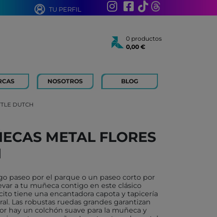
TU PERFIL
0 productos
0,00 €
Total:
0,00 €
Ver cesta
RCAS
NOSOTROS
BLOG
AÑOS
 FOR KIDS
TTLE DUTCH
 AÑOS
 LIBROS Y PAPELERIA
ECAS METAL FLORES
 BOUM
H
N ROTY
TOYS
rgo paseo por el parque o un paseo corto por
ICH
evar a tu muñeca contigo en este clásico
cito tiene una encantadora capota y tapicería
ACONMIGO
al. Las robustas ruedas grandes garantizan
rior hay un colchón suave para la muñeca y
ATI LLIBRES