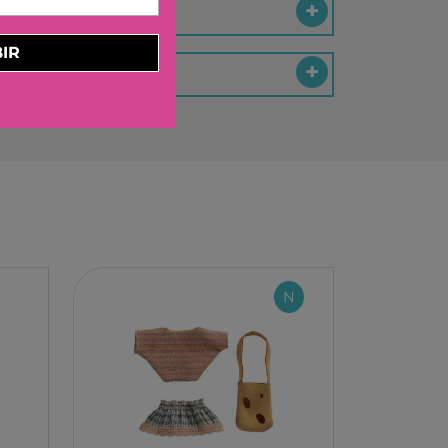
ELBURG INTERNATIONAL
STORM TOYS
IR
N
A
STER
D MOOD
I
N
-BOOM
RING
E LA GIRAFE
O