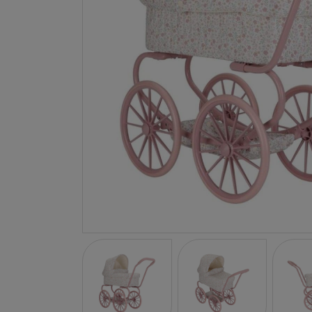
LA NINA
JANOD
FALOMIR JUEGOS
RUBENSBARN
LUDILO
WORLDBRANDS
GOKI
RAVENSBURGER
MOMIJI
SCOOT AND RIDE
ATOMO GAMES
BABY EINSTEIN
DEN GODA FEN
DEPESCHE