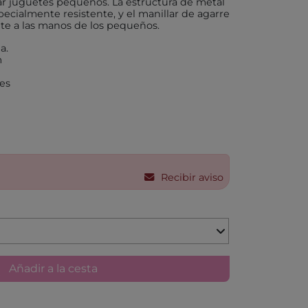
ar juguetes pequeños. La estructura de metal
ecialmente resistente, y el manillar de agarre
e a las manos de los pequeños.
X
a.
m
es
AKIDS
RLEAF-MENTARI
AHULA
Recibir aviso
UP
BER
FUN
Añadir a la cesta
ND DOTZ