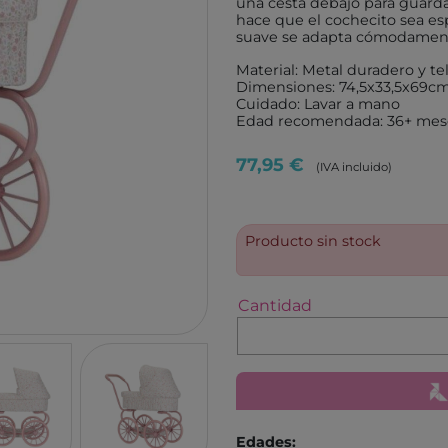
una cesta debajo para guard
TUTETE
GIIKER
hace que el cochecito sea esp
suave se adapta cómodament
KALOO
IMANI
Material: Metal duradero y tel
HOPPSTAR
KOCO
Dimensiones: 74,5x33,5x69c
Cuidado: Lavar a mano
LALARMA
4M
Edad recomendada: 36+ mes
BELEDUC
EUREK
77,95 €
(IVA incluido)
LITTLE DUTCH
TENDE
EGMONT TOYS
MELI
MOSES
ROCK
Producto sin stock
BRAINBOX
ASTR
MICRO
GLOB
Cantidad
BRIO
DEVIR
IZIPIZI
THINK
RATATAM
B.BOX
ASMODEE
DIAMO
Edades: