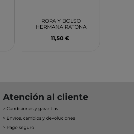
EY
BA
N
ROPA Y BOLSO
HERMANA RATONA
PEQUEÑA - MAILEG
11,50 €
O
MERI
Atención al cliente
Condiciones y garantías
Envíos, cambios y devoluciones
Pago seguro