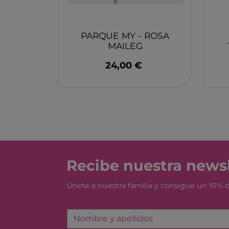
MONBENTO
TOSSIT
FIDGIX
PARQUE MY - ROSA
MAILEG
DOCK & BAY
24,00 €
B TOYS
GRAPAT
LEGO
Recibe nuestra newsl
Únete a nuestra familia y consigue un 10%
Nombre y apellidos