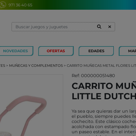
971 36 40 65
NOVEDADES
OFERTAS
EDADES
MA
1 Y 2 AÑOS
MINILAND
3 Y 4 
SOUZA
TES
>
MUÑECAS Y COMPLEMENTOS
> CARRITO MUÑECAS METAL FLORES LI
7 Y 8 AÑOS
MERCURIO
9 Y 10
AZETA
Ref: 000000051480
CARRITO MUÑ
JUGUETES CAYRO
PETIT
LITTLE DUTC
OLI&CAROL
MOULI
LUDI
RODA
Ya sea que quieras dar un la
LONDJI
SCHLE
el pueblo, siempre puedes ll
cochecito. Este clásico coche
TRIXIE
JUEG
acolchada con estampado flor
MAGNA-TILES
un paseo estable. En el inte
XOCOL