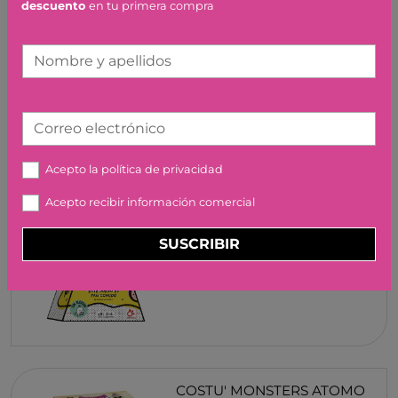
descuento
en tu primera compra
TABLERO DE JUEGO
BLOQUEA Y APRENDE
Nombre y apellidos
HAPE
25,99 €
Correo electrónico
Acepto la
política de privacidad
P DE PIZZA MERCURIO
Acepto recibir información comercial
15,95 €
SUSCRIBIR
COSTU' MONSTERS ATOMO