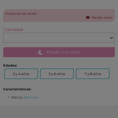
Producto sin stock
Recibir aviso
Cantidad
Añadir a la cesta
Edades:
3 y 4 años
5 y 6 años
7 y 8 años
Características:
Marca:
Mercurio