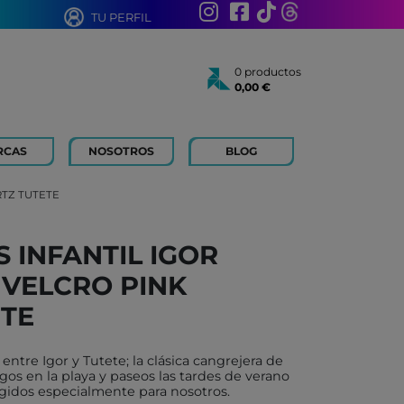
TU PERFIL
0 productos
0,00 €
Total:
0,00 €
Ver cesta
RCAS
NOSOTROS
BLOG
AÑOS
 FOR KIDS
RTZ TUTETE
 AÑOS
 LIBROS Y PAPELERIA
 INFANTIL IGOR
 BOUM
 VELCRO PINK
N ROTY
TOYS
TE
ICH
entre Igor y Tutete; la clásica cangrejera de
ACONMIGO
gos en la playa y paseos las tardes de verano
gidos especialmente para nosotros.
ATI LLIBRES