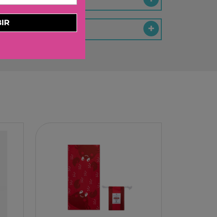
ELBURG INTERNATIONAL
IR
STORM TOYS
N
A
STER
D MOOD
I
-BOOM
RING
E LA GIRAFE
O