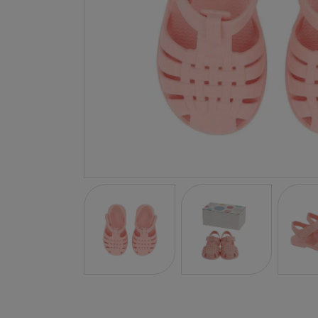
LA NINA
JANOD
FALOMIR JUEGOS
RUBENSBARN
LUDILO
WORLDBRANDS
GOKI
RAVENSBURGER
MOMIJI
SCOOT AND RIDE
ATOMO GAMES
BABY EINSTEIN
DEN GODA FEN
DEPESCHE