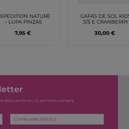
YUMBOX
MONK
SWIM ESSENTIAL
WABO
XPEDITION NATURE
GAFAS DE SOL KID
PIXOWORLD
CITRO
- LUPA PINZAS
3/5 E CRANBERRY
MOSES
IZIPIZI
TROMPICAR JOCS
BIECO
7,95 €
30,00 €
CHILLY´S
DJEC
GREAT PRETENDERS
HABA
LILLIPUTIENS
MERI 
etter
 de descuento en tu primera compra
Correo electrónico