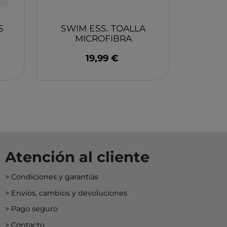
EY
BA
S
SWIM ESS. TOALLA
N
MICROFIBRA
CANGREJO 65 X 135
19,99 €
CM.
O
MERI
Atención al cliente
Condiciones y garantías
Envíos, cambios y devoluciones
Pago seguro
Contacto