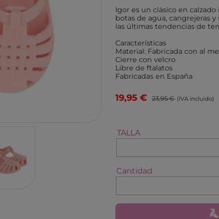
TUTETE
GIIKER
Igor es un clásico en calzado 
botas de agua, cangrejeras y
KALOO
IMANI
las últimas tendencias de t
HOPPSTAR
KOCO
Características
Material: Fabricada con al m
LALARMA
4M
Cierre con velcro
Libre de ftalatos
BELEDUC
EUREK
Fabricadas en España
LITTLE DUTCH
TENDE
19,95 €
23,95 €
EGMONT TOYS
MELI
(IVA incluido)
MOSES
ROCK
BRAINBOX
ASTR
TALLA
MICRO
GLOB
BRIO
DEVIR
Cantidad
IZIPIZI
THINK
RATATAM
B.BOX
ASMODEE
DIAMO