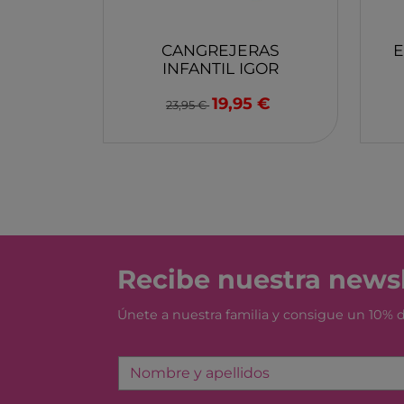
MONBENTO
TOSSIT
CANGREJERAS
E
FIDGIX
INFANTIL IGOR
CLASICA CON
DOCK & BAY
19,95 €
VELCRO VINTAGE
23,95 €
B TOYS
BLUE TUTETE
GRAPAT
LEGO
Recibe nuestra newsl
Únete a nuestra familia y consigue un 10%
Nombre y apellidos