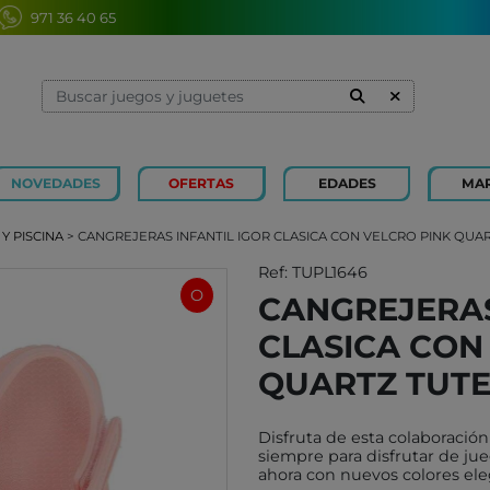
971 36 40 65
NOVEDADES
OFERTAS
EDADES
MA
1 Y 2 AÑOS
MINILAND
3 Y 4 
SOUZA
Y PISCINA
> CANGREJERAS INFANTIL IGOR CLASICA CON VELCRO PINK QUA
7 Y 8 AÑOS
MERCURIO
9 Y 10
AZETA
Ref: TUPL1646
O
CANGREJERAS
JUGUETES CAYRO
PETIT
CLASICA CON
OLI&CAROL
MOULI
LUDI
RODA
QUARTZ TUTE
LONDJI
SCHLE
Disfruta de esta colaboración 
TRIXIE
JUEG
siempre para disfrutar de jue
MAGNA-TILES
ahora con nuevos colores ele
XOCOL