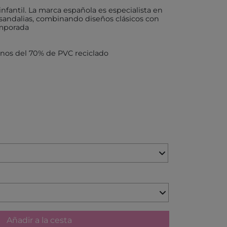
infantil. La marca española es especialista en
 sandalias, combinando diseños clásicos con
X
emporada
enos del 70% de PVC reciclado
AKIDS
RLEAF-MENTARI
AHULA
UP
BER
FUN
ND DOTZ
Añadir a la cesta