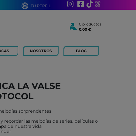
TU PERFIL
0 productos
0,00 €
Total:
0,00 €
Ver cesta
RCAS
NOSOTROS
BLOG
AÑOS
 FOR KIDS
 AÑOS
 LIBROS Y PAPELERIA
ICA LA VALSE
 BOUM
OTOCOL
N ROTY
TOYS
 melodías sorprendentes
ICH
y recordar las melodías de series, películas o
ACONMIGO
pa de nuestra vida
render
ATI LLIBRES