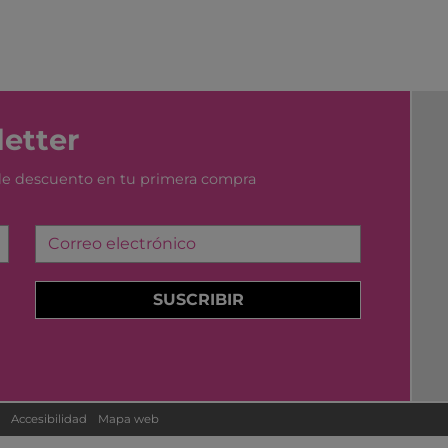
YUMBOX
MONK
SWIM ESSENTIAL
WABO
PIXOWORLD
CITRO
TROMPICAR JOCS
BIECO
CHILLY´S
DJEC
etter
GREAT PRETENDERS
HABA
 de descuento en tu primera compra
LILLIPUTIENS
MERI 
Correo electrónico
SUSCRIBIR
Accesibilidad
Mapa web