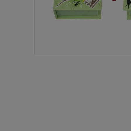
LA NINA
JANOD
FALOMIR JUEGOS
RUBENSBARN
LUDILO
WORLDBRANDS
GOKI
RAVENSBURGER
MOMIJI
SCOOT AND RIDE
ATOMO GAMES
BABY EINSTEIN
DEN GODA FEN
DEPESCHE