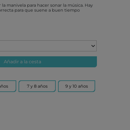
 la manivela para hacer sonar la música. Hay
correcta para que suene a buen tiempo
X
AKIDS
RLEAF-MENTARI
Añadir a la cesta
AHULA
UP
BER
años
7 y 8 años
9 y 10 años
FUN
ND DOTZ