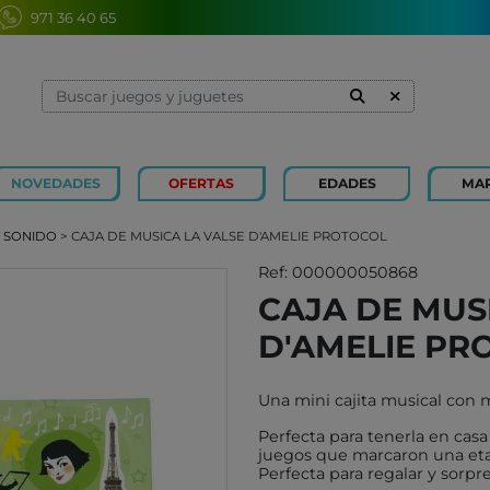
971 36 40 65
NOVEDADES
OFERTAS
EDADES
MA
1 Y 2 AÑOS
MINILAND
3 Y 4 
SOUZA
Y SONIDO
> CAJA DE MUSICA LA VALSE D'AMELIE PROTOCOL
7 Y 8 AÑOS
MERCURIO
9 Y 10
AZETA
Ref: 000000050868
CAJA DE MUS
JUGUETES CAYRO
PETIT
D'AMELIE PR
OLI&CAROL
MOULI
LUDI
RODA
Una mini cajita musical con
LONDJI
SCHLE
Perfecta para tenerla en casa 
TRIXIE
JUEG
juegos que marcaron una eta
Perfecta para regalar y sorp
MAGNA-TILES
XOCOL