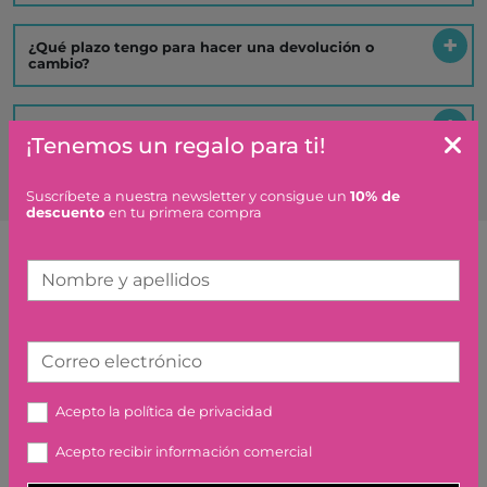
¿Qué plazo tengo para hacer una devolución o
cambio?
Es un regalo ¿hacéis algo especial?
¡Tenemos un regalo para ti!
Suscríbete a nuestra newsletter y consigue un
10% de
descuento
en tu primera compra
Nombre y apellidos
Artículos similares o que combinan
KIDZALABS CIENCIA DEL
Correo electrónico
ESPIONAJE 4M
15,50 €
Acepto la
política de privacidad
Acepto recibir información comercial