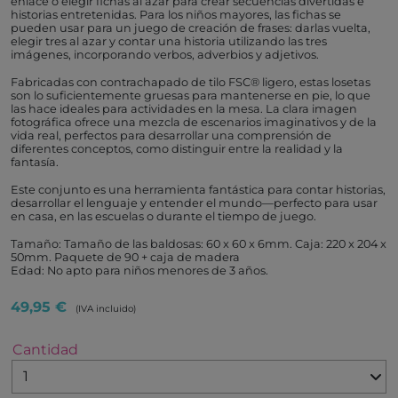
enlace o elegir fichas al azar para crear secuencias divertidas e
historias entretenidas. Para los niños mayores, las fichas se
pueden usar para un juego de creación de frases: darlas vuelta,
elegir tres al azar y contar una historia utilizando las tres
imágenes, incorporando verbos, adverbios y adjetivos.
Fabricadas con contrachapado de tilo FSC® ligero, estas losetas
son lo suficientemente gruesas para mantenerse en pie, lo que
las hace ideales para actividades en la mesa. La clara imagen
fotográfica ofrece una mezcla de escenarios imaginativos y de la
vida real, perfectos para desarrollar una comprensión de
diferentes conceptos, como distinguir entre la realidad y la
fantasía.
Este conjunto es una herramienta fantástica para contar historias,
desarrollar el lenguaje y entender el mundo—perfecto para usar
en casa, en las escuelas o durante el tiempo de juego.
Tamaño: Tamaño de las baldosas: 60 x 60 x 6mm. Caja: 220 x 204 x
50mm. Paquete de 90 + caja de madera
Edad: No apto para niños menores de 3 años.
49,95 €
(IVA incluido)
Cantidad