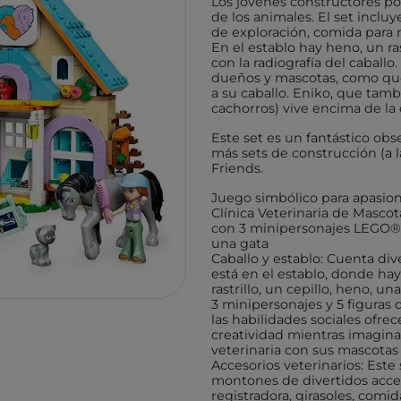
Los jóvenes constructores pod
TUTETE
GIIKER
de los animales. El set incluy
de exploración, comida para 
KALOO
IMANI
En el establo hay heno, un ras
con la radiografía del caballo
HOPPSTAR
KOCO
dueños y mascotas, como que 
a su caballo. Eniko, que tamb
LALARMA
4M
cachorros) vive encima de la c
BELEDUC
EUREK
Este set es un fantástico o
más sets de construcción (a 
LITTLE DUTCH
TENDE
Friends.
EGMONT TOYS
MELI
Juego simbólico para apasion
MOSES
ROCK
Clínica Veterinaria de Mascot
con 3 minipersonajes LEGO® F
BRAINBOX
ASTR
una gata
Caballo y establo: Cuenta div
MICRO
GLOB
está en el establo, donde ha
rastrillo, un cepillo, heno, un
BRIO
DEVIR
3 minipersonajes y 5 figuras 
las habilidades sociales ofr
IZIPIZI
THINK
creatividad mientras imagin
RATATAM
B.BOX
veterinaria con sus mascotas
Accesorios veterinarios: Este
ASMODEE
DIAMO
montones de divertidos acces
registradora, girasoles, comi