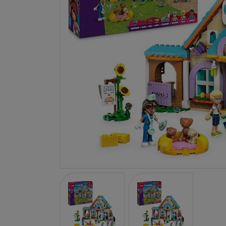
LA NINA
JANOD
FALOMIR JUEGOS
RUBENSBARN
LUDILO
WORLDBRANDS
GOKI
RAVENSBURGER
MOMIJI
SCOOT AND RIDE
ATOMO GAMES
BABY EINSTEIN
DEN GODA FEN
DEPESCHE