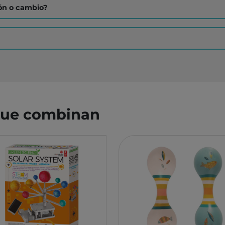
YUMBOX
MONK
ón o cambio?
SWIM ESSENTIAL
WABO
PIXOWORLD
CITRO
TROMPICAR JOCS
BIECO
CHILLY´S
DJEC
GREAT PRETENDERS
HABA
LILLIPUTIENS
MERI 
 que combinan