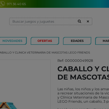
971 36 40 65
NOVEDADES
OFERTAS
EDADES
MA
1 Y 2 AÑOS
MINILAND
3 Y 4 
SOUZA
ABALLO Y CLINICA VETERINARIA DE MASCOTAS LEGO FRIENDS
7 Y 8 AÑOS
MERCURIO
9 Y 10
AZETA
Ref: 000000049928
CABALLO Y C
JUGUETES CAYRO
PETIT
DE MASCOTAS
OLI&CAROL
MOULI
LUDI
RODA
Las niñas, los niños y los ama
LONDJI
SCHLE
a recrear situaciones de la v
y Clínica Veterinaria de Masc
TRIXIE
JUEG
LEGO Friends, un caballo, 3 p
MAGNA-TILES
XOCOL