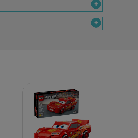
EY
BA
N
O
MERI