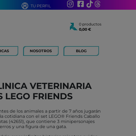
TU PERFIL
0 productos
0,00 €
Total:
0,00 €
Ver cesta
RCAS
NOSOTROS
BLOG
AÑOS
 FOR KIDS
 AÑOS
 LIBROS Y PAPELERIA
LINICA VETERINARIA
 BOUM
 LEGO FRIENDS
N ROTY
TOYS
ntes de los animales a partir de 7 años jugarán
ICH
ida cotidiana con el set LEGO® Friends Caballo
otas (42651), que contiene 3 minipersonajes
ACONMIGO
erros y una figura de una gata.
ATI LLIBRES