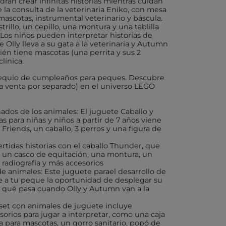
rán crear infinitas historias mientras cuidan
e la consulta de la veterinaria Eniko, con mesa
mascotas, instrumental veterinario y báscula.
X
trillo, un cepillo, una montura y una tablilla
. Los niños pueden interpretar historias de
Olly lleva a su gata a la veterinaria y Autumn
ién tiene mascotas (una perrita y sus 2
línica.
AKIDS
bsequio de cumpleaños para peques. Descubre
la venta por separado) en el universo LEGO
RLEAF-MENTARI
ados de los animales: El juguete Caballo y
AHULA
as para niñas y niños a partir de 7 años viene
riends, un caballo, 3 perros y una figura de
UP
ertidas historias con el caballo Thunder, que
BER
y un casco de equitación, una montura, un
a radiografía y más accesorios
de animales: Este juguete parael desarrollo de
ece a tu peque la oportunidad de desplegar su
FUN
a qué pasa cuando Olly y Autumn van a la
 set con animales de juguete incluye
ND DOTZ
orios para jugar a interpretar, como una caja
da para mascotas, un gorro sanitario, popó de