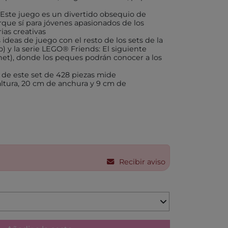
KA BY TUTETE
: Este juego es un divertido obsequio de
LAND
que sí para jóvenes apasionados de los
ias creativas
IER
 ideas de juego con el resto de los sets de la
) y la serie LEGO® Friends: El siguiente
U TOYS
rnet), donde los peques podrán conocer a los
ELECTION
 de este set de 428 piezas mide
OU
tura, 20 cm de anchura y 9 cm de
 DAY
S
DO
EL
Recibir aviso
OS CON VALORES
LA
LERA
LLIBRES