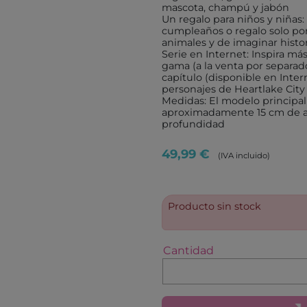
ROLIFE
MONNË
mascota, champú y jabón
Un regalo para niños y niñas
IMAGILAND
IMAGI
cumpleaños o regalo solo por
animales y de imaginar histor
TICKIT
FOURN
Serie en Internet: Inspira más
PROTOCOL
gama (a la venta por separado
ANDRE
capítulo (disponible en Inte
VIKINGTOYS
NEW S
personajes de Heartlake City
Medidas: El modelo principal
XTREM BOTS
DOUD
aproximadamente 15 cm de al
profundidad
AQUAPLAY
HAPPY
LEKKID
MARY'
49,99 €
(IVA incluido)
EUGY
MAKE
ANAYA
COMB
Producto sin stock
JUVENTUD
SM
BEASCOA
CUENT
Cantidad
BARCANOVA
CRUIL
DESTINO INFANTIL
LA GA
BRUIXOLA
ANIMA