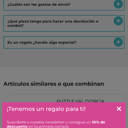
¿Cuáles son los gastos de envío?
¿Qué plazo tengo para hacer una devolución o
cambio?
Es un regalo ¿hacéis algo especial?
Artículos similares o que combinan
PUZZLE VAL D'ORCIA
TOSCANA RAVENSBURGER
¡Tenemos un regalo para ti!
15,90 €
Suscríbete a nuestra newsletter y consigue un
10% de
descuento
en tu primera compra