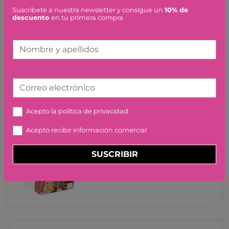
Suscríbete a nuestra newsletter y consigue un
10% de
JULES CUENTO ABRAZO
descuento
en tu primera compra
LILLIPUTIENS
19,99 €
Nombre y apellidos
Correo electrónico
Acepto la
política de privacidad
PUZZLE SILUETA EL VIAJE
Acepto recibir información comercial
DE MIA DJECO
14,95 €
SUSCRIBIR