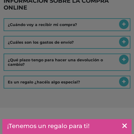
INFORMACIÓN SOBRE LA COMPRA
ONLINE
¿Cuándo voy a recibir mi compra?
¿Cuáles son los gastos de envío?
¿Qué plazo tengo para hacer una devolución o
cambio?
Es un regalo ¿hacéis algo especial?
Artículos similares o que combinan
¡Tenemos un regalo para ti!