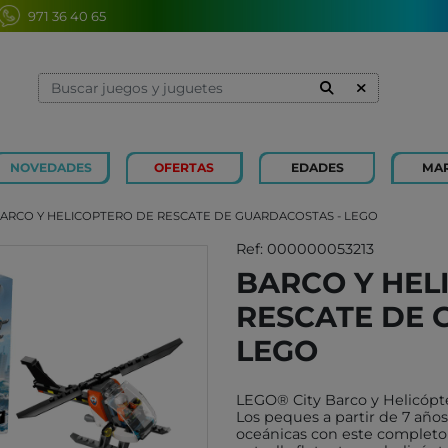
971 36 40 65
NOVEDADES
OFERTAS
EDADES
MA
1 Y 2 AÑOS
MINILAND
3 Y 4 
SOUZA
ARCO Y HELICOPTERO DE RESCATE DE GUARDACOSTAS - LEGO
7 Y 8 AÑOS
MERCURIO
9 Y 10
AZETA
Ref: 000000053213
BARCO Y HEL
JUGUETES CAYRO
PETIT
RESCATE DE 
OLI&CAROL
MOULI
LUDI
RODA
LEGO
LONDJI
SCHLE
LEGO® City Barco y Helicóp
TRIXIE
JUEG
Los peques a partir de 7 añ
MAGNA-TILES
oceánicas con este completo 
XOCOL