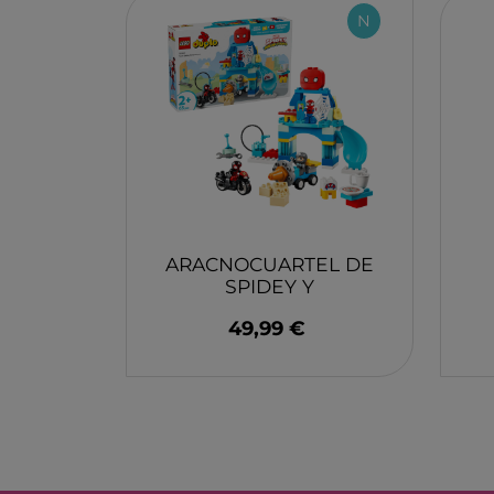
MONBENTO
N
TOSSIT
FIDGIX
DOCK & BAY
B TOYS
GRAPAT
LEGO
ARACNOCUARTEL DE
SPIDEY Y
SUPEREQUIPO, LEGO
49,99 €