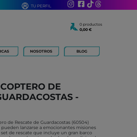
TU PERFIL
0 productos
0,00 €
Total:
0,00 €
Ver cesta
RCAS
NOSOTROS
BLOG
AÑOS
 FOR KIDS
 AÑOS
 LIBROS Y PAPELERIA
ICOPTERO DE
 BOUM
GUARDACOSTAS -
N ROTY
TOYS
ICH
tero de Rescate de Guardacostas (60504)
ACONMIGO
os pueden lanzarse a emocionantes misiones
set de rescate que incluye un gran barco
ATI LLIBRES