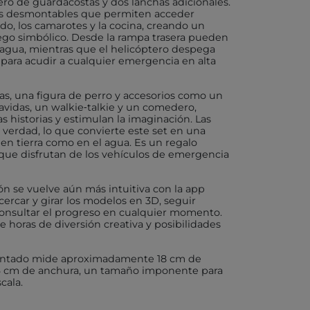
tero de guardacostas y dos lanchas adicionales.
as desmontables que permiten acceder
o, los camarotes y la cocina, creando un
X
uego simbólico. Desde la rampa trasera pueden
l agua, mientras que el helicóptero despega
 para acudir a cualquier emergencia en alta
ras, una figura de perro y accesorios como un
AKIDS
vavidas, un walkie‑talkie y un comedero,
 historias y estimulan la imaginación. Las
RLEAF-MENTARI
 verdad, lo que convierte este set en una
 en tierra como en el agua. Es un regalo
s que disfrutan de los vehículos de emergencia
AHULA
UP
ón se vuelve aún más intuitiva con la app
ercar y girar los modelos en 3D, seguir
BER
consultar el progreso en cualquier momento.
ce horas de diversión creativa y posibilidades
FUN
ontado mide aproximadamente 18 cm de
 16 cm de anchura, un tamaño imponente para
cala.
ND DOTZ