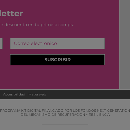
etter
 de descuento en tu primera compra
Correo electrónico
SUSCRIBIR
Accesibilidad
Mapa web
PROGRAMA KIT DIGITAL FINANCIADO POR LOS FONDOS NEXT GENERATION
DEL MECANISMO DE RECUPERACIÓN Y RESILIENCIA