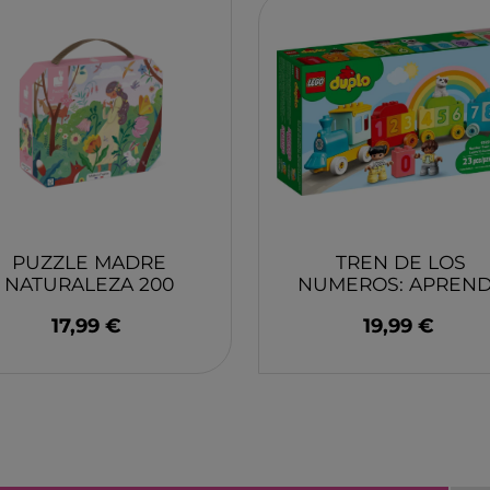
YUMBOX
MONK
SWIM ESSENTIAL
WABO
PIXOWORLD
CITRO
TROMPICAR JOCS
BIECO
CHILLY´S
DJEC
GREAT PRETENDERS
HABA
LILLIPUTIENS
MERI 
PUZZLE MADRE
TREN DE LOS
NATURALEZA 200
NUMEROS: APREN
PIEZAS JANOD
A CONTAR LEGO
17,99 €
19,99 €