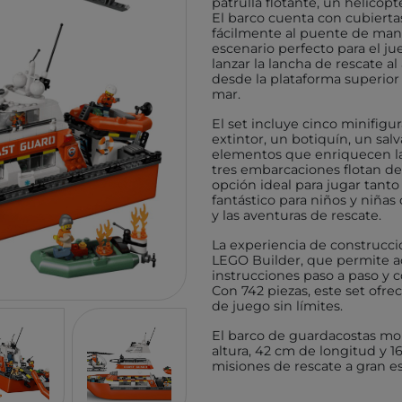
patrulla flotante, un helicóp
TUTETE
GIIKER
El barco cuenta con cubiert
fácilmente al puente de mand
KALOO
IMANI
escenario perfecto para el j
lanzar la lancha de rescate a
HOPPSTAR
KOCO
desde la plataforma superior
mar.
LALARMA
4M
El set incluye cinco minifigu
BELEDUC
EUREK
extintor, un botiquín, un sal
LITTLE DUTCH
elementos que enriquecen las
TENDE
tres embarcaciones flotan de
EGMONT TOYS
MELI
opción ideal para jugar tanto
fantástico para niños y niña
MOSES
ROCK
y las aventuras de rescate.
BRAINBOX
ASTR
La experiencia de construcci
LEGO Builder, que permite ac
MICRO
GLOB
instrucciones paso a paso y 
Con 742 piezas, este set ofre
BRIO
DEVIR
de juego sin límites.
IZIPIZI
THINK
El barco de guardacostas m
RATATAM
B.BOX
altura, 42 cm de longitud y
misiones de rescate a gran es
ASMODEE
DIAMO