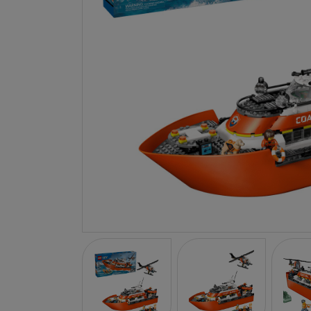
LA NINA
JANOD
FALOMIR JUEGOS
RUBENSBARN
LUDILO
WORLDBRANDS
GOKI
RAVENSBURGER
MOMIJI
SCOOT AND RIDE
ATOMO GAMES
BABY EINSTEIN
DEN GODA FEN
DEPESCHE