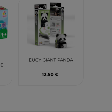
EY
BA
N
O
MERI
EUGY GIANT PANDA
DE
12,50 €