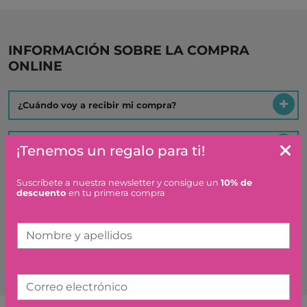
INFORMACIÓN SOBRE LA COMPRA
ONLINE
¿Cuándo voy a recibir mi compra?
¿Cuáles son los gastos de envío?
¡Tenemos un regalo para ti!
Suscríbete a nuestra newsletter y consigue un
10% de
¿Qué plazo tengo para hacer una devolución o
descuento
en tu primera compra
cambio?
Nombre y apellidos
Es un regalo ¿hacéis algo especial?
Correo electrónico