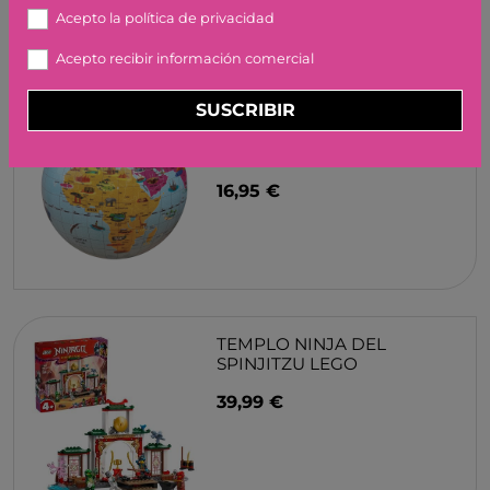
Acepto la
política de privacidad
Artículos similares o que combinan
Acepto recibir información comercial
SUSCRIBIR
GLOBO MARAVILLAS DEL
MUNDO 40 CM.
JUEGACONMIGO
16,95 €
TEMPLO NINJA DEL
SPINJITZU LEGO
39,99 €