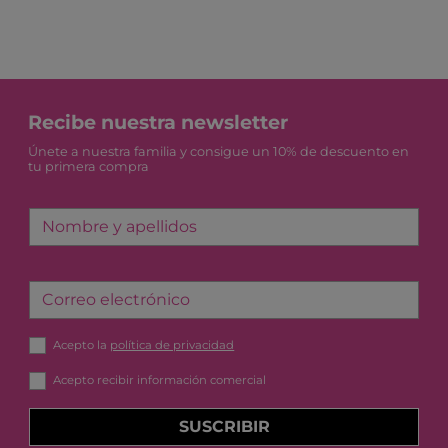
Recibe nuestra newsletter
Únete a nuestra familia y consigue un 10% de descuento en
tu primera compra
Nombre y apellidos
Correo electrónico
Acepto la
política de privacidad
Acepto recibir información comercial
SUSCRIBIR