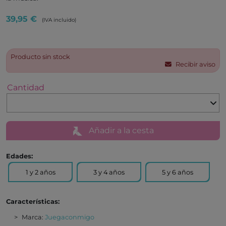
39,95 €
(IVA incluido)
Producto sin stock
Recibir aviso
Cantidad
Añadir a la cesta
Edades:
1 y 2 años
3 y 4 años
5 y 6 años
Características:
Marca:
Juegaconmigo