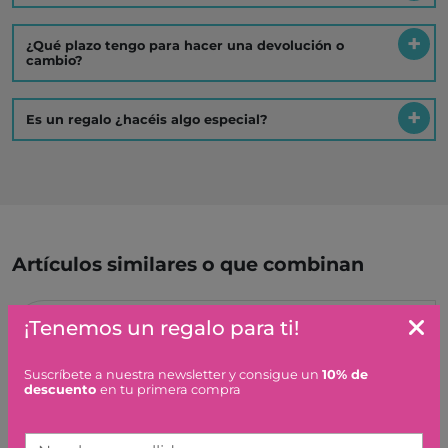
¿Qué plazo tengo para hacer una devolución o
cambio?
Es un regalo ¿hacéis algo especial?
Artículos similares o que combinan
¡Tenemos un regalo para ti!
ANATOMIA Y EL CUERPO
HUMANO (FUTUROS
GENIOS)
Suscríbete a nuestra newsletter y consigue un
10% de
descuento
en tu primera compra
9,95 €