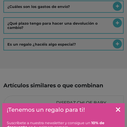
¿Cuáles son los gastos de envío?
¿Qué plazo tengo para hacer una devolución o
cambio?
Es un regalo ¿hacéis algo especial?
Artículos similares o que combinan
DISFRAZ CHLOE BABY
SOUZA FOR KIDS
¡Tenemos un regalo para ti!
34,95 €
Suscríbete a nuestra newsletter y consigue un
10% de