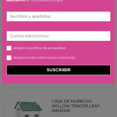
descuento
en tu primera compra
Nombre y apellidos
Correo electrónico
Acepto la
política de privacidad
EXCAVADORA BIG POWER
WORKER GRIFFY DIGGER
Acepto recibir información comercial
10,95 €
SUSCRIBIR
CASA DE MUÑECAS
WILLOW TENDER LEAF-
MENTARI