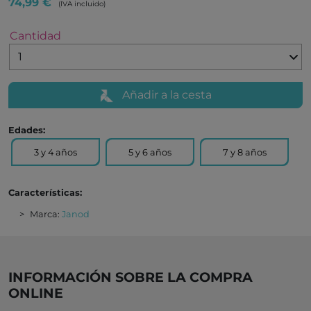
74,99 €
(IVA incluido)
Cantidad
Añadir a la cesta
Edades:
3 y 4 años
5 y 6 años
7 y 8 años
Características:
Marca:
Janod
INFORMACIÓN SOBRE LA COMPRA
ONLINE