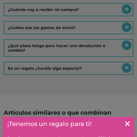
¿Cuándo voy a recibir mi compra?
¿Cuáles son los gastos de envío?
¿Qué plazo tengo para hacer una devolución o
cambio?
Es un regalo ¿hacéis algo especial?
Artículos similares o que combinan
¡Tenemos un regalo para ti!
RATON DE PLAYA CON
FLOTADOR, HERMANO