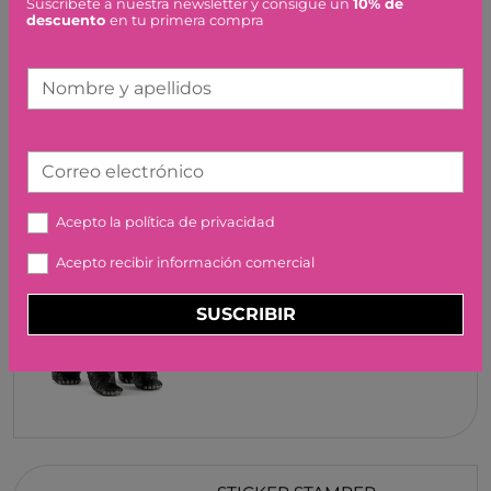
Suscríbete a nuestra newsletter y consigue un
10% de
PEQUEÑO - LUNARES
descuento
en tu primera compra
AMARILLOS MAILEG
25,00 €
Nombre y apellidos
Correo electrónico
Acepto la
política de privacidad
CRIA DE OSO PANDA
Acepto recibir información comercial
GIGANTE SCHLEICH
SUSCRIBIR
4,99 €