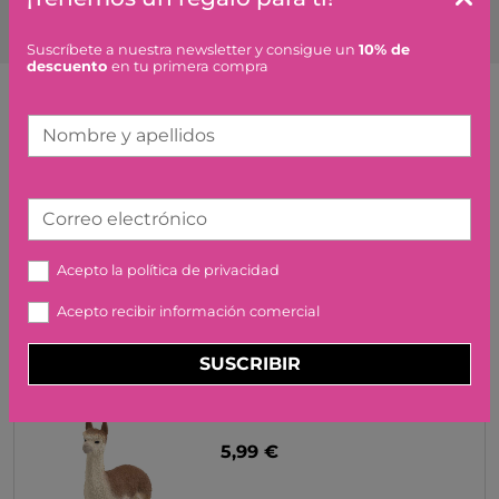
Suscríbete a nuestra newsletter y consigue un
10% de
descuento
en tu primera compra
Artículos similares o que combinan
Nombre y apellidos
CABALLITO BALANCIN,
RATON - CON LUNARES
Correo electrónico
MAILEG
Acepto la
política de privacidad
18,50 €
Acepto recibir información comercial
SUSCRIBIR
ALPACA SCHLEICH
5,99 €