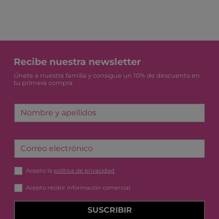
Recibe nuestra newsletter
Únete a nuestra familia y consigue un 10% de descuento en
tu primera compra
Nombre y apellidos
Correo electrónico
Acepto la
política de privacidad
Acepto recibir información comercial
SUSCRIBIR