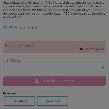
¡Bzzz bbzz! ¿Quién está ahí? ¡Es Maya, disfrutando de los rayos del
sol primaveral aterrizando en sus alas! Ella está zumbando para
ver todas las flores en flor. ¿Quieres volar junto con Maya? El traje
de abeja está hecho de material suave 100% poliéster. La longitud
es de 40 cm.
29,99 €
(IVA incluido)
Producto sin stock
Recibir aviso
Cantidad
Añadir a la cesta
Edades:
1 y 2 años
3 y 4 años