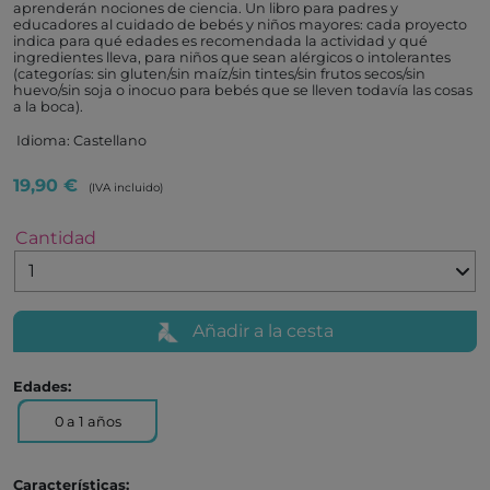
aprenderán nociones de ciencia. Un libro para padres y
educadores al cuidado de bebés y niños mayores: cada proyecto
indica para qué edades es recomendada la actividad y qué
ingredientes lleva, para niños que sean alérgicos o intolerantes
(categorías: sin gluten/sin maíz/sin tintes/sin frutos secos/sin
huevo/sin soja o inocuo para bebés que se lleven todavía las cosas
a la boca).
Idioma: Castellano
19,90 €
(IVA incluido)
Cantidad
Añadir a la cesta
Edades:
0 a 1 años
Características: