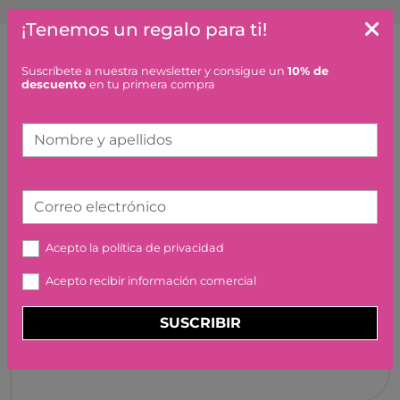
¡Tenemos un regalo para ti!
Suscríbete a nuestra newsletter y consigue un
10% de
Artículos similares o que combinan
descuento
en tu primera compra
SPIDEY EN SU MOTO VS
Nombre y apellidos
RINO LEGO
9,99 €
Correo electrónico
Acepto la
política de privacidad
COFRE BLANCO/NEGRO
KAPLA
Acepto recibir información comercial
43,00 €
SUSCRIBIR